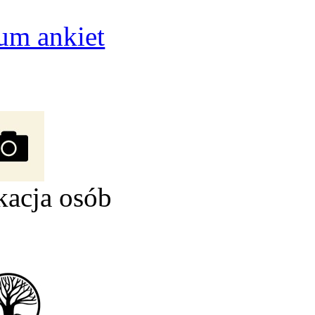
um ankiet
kacja osób