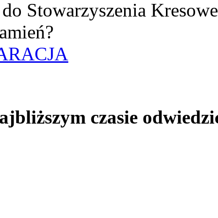
uż do Stowarzyszenia Kresow
amień?
ARACJA
jbliższym czasie odwiedzi