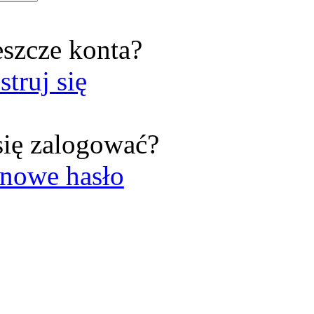
eszcze konta?
struj się
się zalogować?
nowe hasło