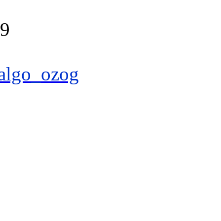
39
algo_ozog