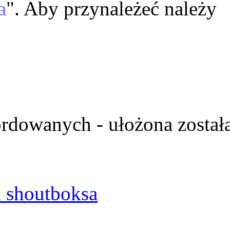
a
". Aby przynależeć należy
ordowanych - ułożona został
 shoutboksa