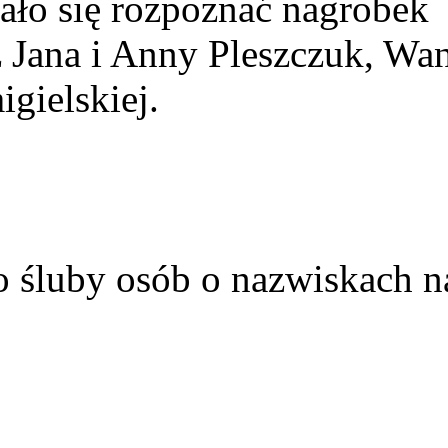
ało się rozpoznać nagrobek
z Jana i Anny Pleszczuk, Wa
gielskiej.
o śluby osób o nazwiskach n