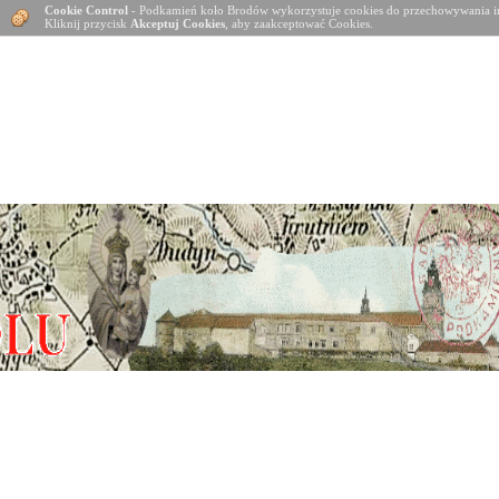
Cookie Control
- Podkamień koło Brodów wykorzystuje cookies do przechowywania in
Kliknij przycisk
Akceptuj Cookies
, aby zaakceptować Cookies.