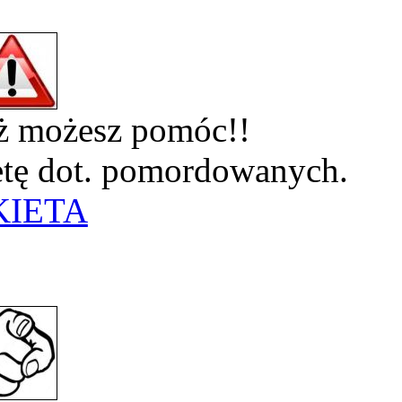
eż możesz pomóc!!
ietę dot. pomordowanych.
KIETA