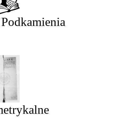
 Podkamienia
metrykalne