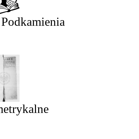
 Podkamienia
metrykalne