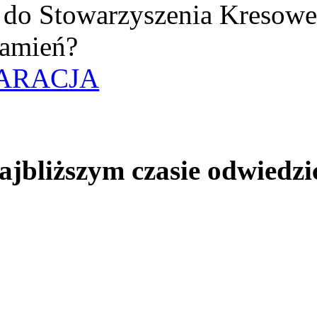
uż do Stowarzyszenia Kresow
amień?
ARACJA
jbliższym czasie odwiedzi