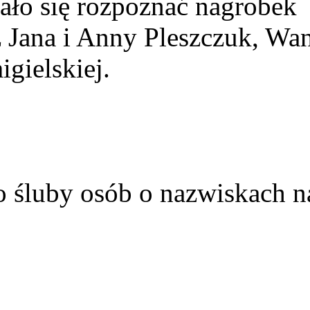
ało się rozpoznać nagrobek
z Jana i Anny Pleszczuk, Wa
gielskiej.
o śluby osób o nazwiskach n