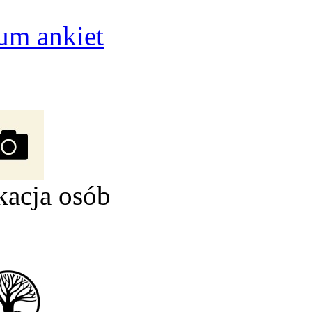
um ankiet
kacja osób