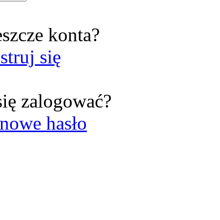
eszcze konta?
struj się
się zalogować?
nowe hasło