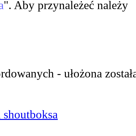
a
". Aby przynależeć należy
ordowanych - ułożona został
 shoutboksa