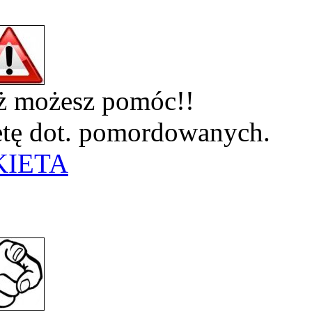
eż możesz pomóc!!
ietę dot. pomordowanych.
KIETA