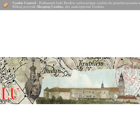
Cookie Control
- Podkamień koło Brodów wykorzystuje cookies do przechowywania in
Kliknij przycisk
Akceptuj Cookies
, aby zaakceptować Cookies.