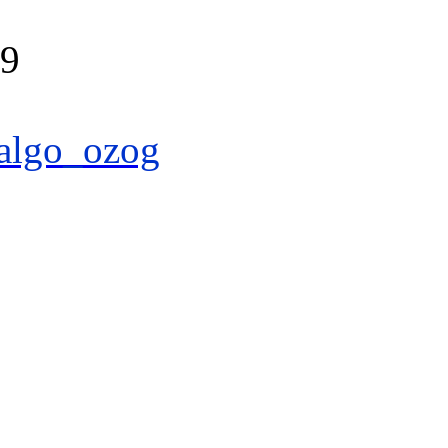
39
algo_ozog