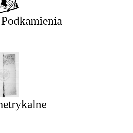
 Podkamienia
metrykalne