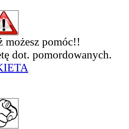
eż możesz pomóc!!
ietę dot. pomordowanych.
KIETA