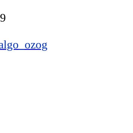
39
algo_ozog