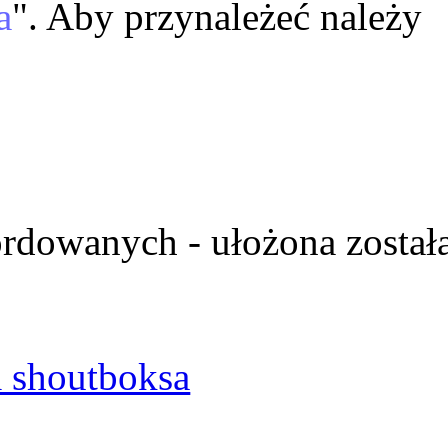
a
". Aby przynależeć należy
ordowanych - ułożona został
 shoutboksa