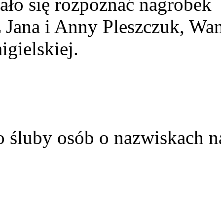
ało się rozpoznać nagrobek
z Jana i Anny Pleszczuk, Wa
gielskiej.
o śluby osób o nazwiskach n