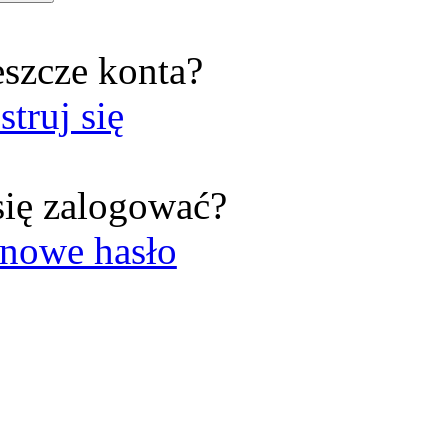
eszcze konta?
struj się
się zalogować?
nowe hasło