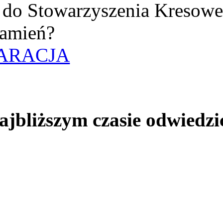
uż do Stowarzyszenia Kresow
amień?
ARACJA
jbliższym czasie odwiedzi