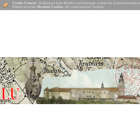
Cookie Control
- Podkamień koło Brodów wykorzystuje cookies do przechowywania in
Kliknij przycisk
Akceptuj Cookies
, aby zaakceptować Cookies.