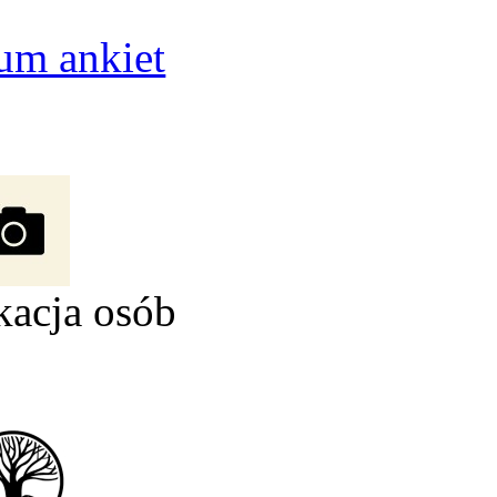
um ankiet
kacja osób