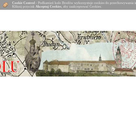
Cookie Control
- Podkamień koło Brodów wykorzystuje cookies do przechowywania in
Kliknij przycisk
Akceptuj Cookies
, aby zaakceptować Cookies.