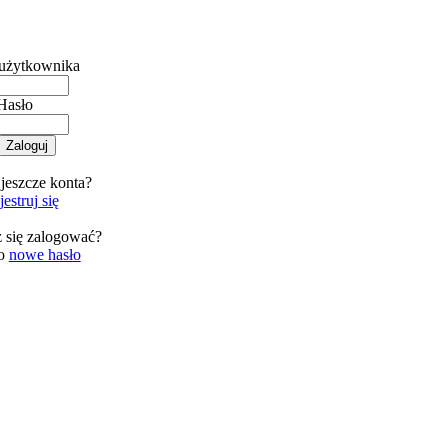
użytkownika
Hasło
jeszcze konta?
estruj się
 się zalogować?
 o
nowe hasło