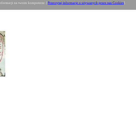
formacji na twoim komputerze. [
Przeczytaj informacje o używanych przez nas Cookies
].