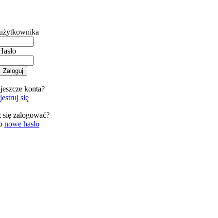
użytkownika
Hasło
jeszcze konta?
estruj się
 się zalogować?
 o
nowe hasło