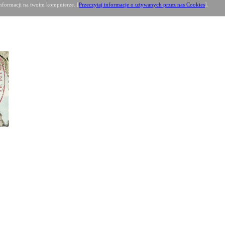
formacji na twoim komputerze. [
Przeczytaj informacje o używanych przez nas Cookies
].