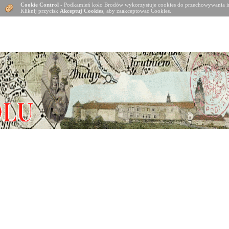
Cookie Control
- Podkamień koło Brodów wykorzystuje cookies do przechowywania in
Kliknij przycisk
Akceptuj Cookies
, aby zaakceptować Cookies.