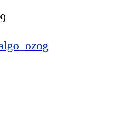
39
algo_ozog