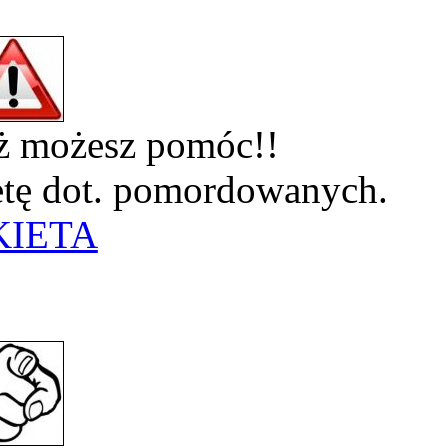
eż możesz pomóc!!
ietę dot. pomordowanych.
KIETA