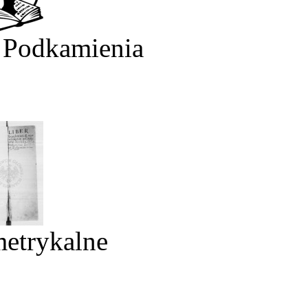
 Podkamienia
metrykalne