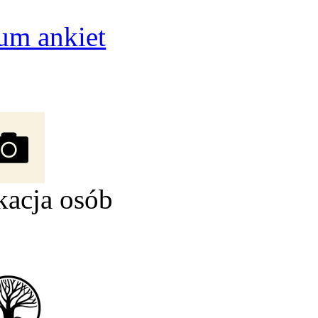
um ankiet
kacja osób