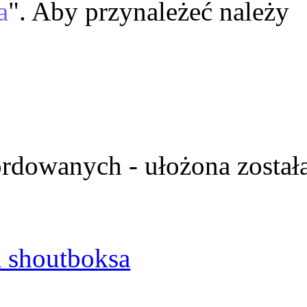
a
". Aby przynależeć należy
ordowanych - ułożona został
 shoutboksa