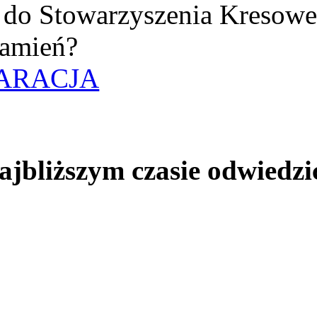
uż do Stowarzyszenia Kresow
amień?
ARACJA
jbliższym czasie odwiedzi