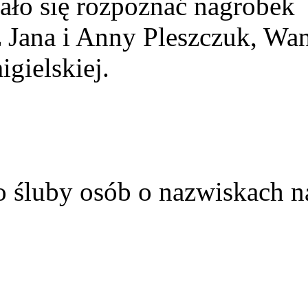
ało się rozpoznać nagrobek
z Jana i Anny Pleszczuk, Wa
gielskiej.
o śluby osób o nazwiskach n