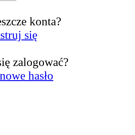
eszcze konta?
struj się
się zalogować?
nowe hasło