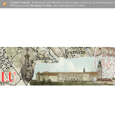
Cookie Control
- Podkamień koło Brodów wykorzystuje cookies do przechowywania in
Kliknij przycisk
Akceptuj Cookies
, aby zaakceptować Cookies.