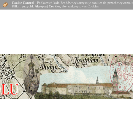
Cookie Control
- Podkamień koło Brodów wykorzystuje cookies do przechowywania in
Kliknij przycisk
Akceptuj Cookies
, aby zaakceptować Cookies.