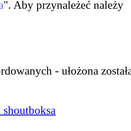
a
". Aby przynależeć należy
ordowanych - ułożona został
 shoutboksa