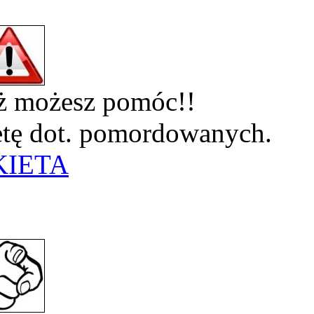
eż możesz pomóc!!
ietę dot. pomordowanych.
KIETA