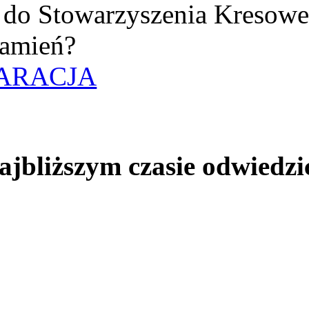
uż do Stowarzyszenia Kresow
amień?
ARACJA
jbliższym czasie odwiedzi