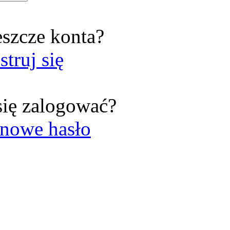
eszcze konta?
struj się
się zalogować?
nowe hasło