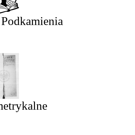
 Podkamienia
metrykalne