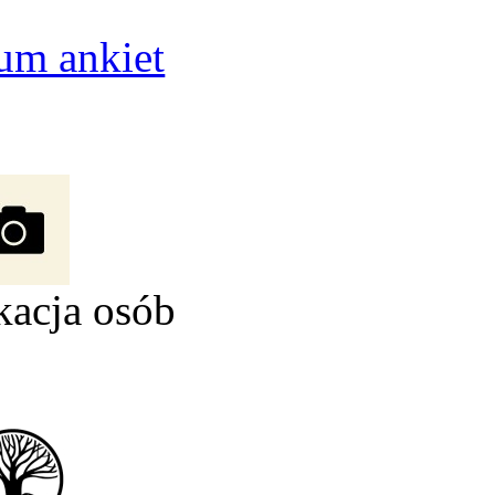
um ankiet
kacja osób