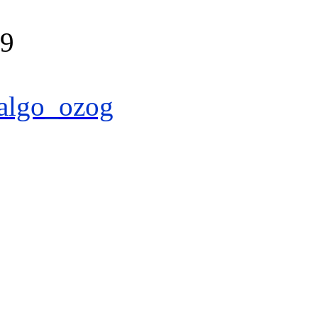
39
algo_ozog