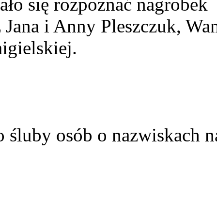
ało się rozpoznać nagrobek
z Jana i Anny Pleszczuk, Wa
gielskiej.
o śluby osób o nazwiskach n