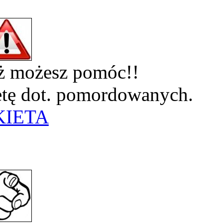
eż możesz pomóc!!
ietę dot. pomordowanych.
KIETA