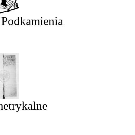
 Podkamienia
metrykalne