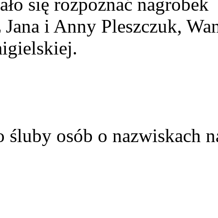
ało się rozpoznać nagrobek
z Jana i Anny Pleszczuk, Wa
gielskiej.
o śluby osób o nazwiskach n