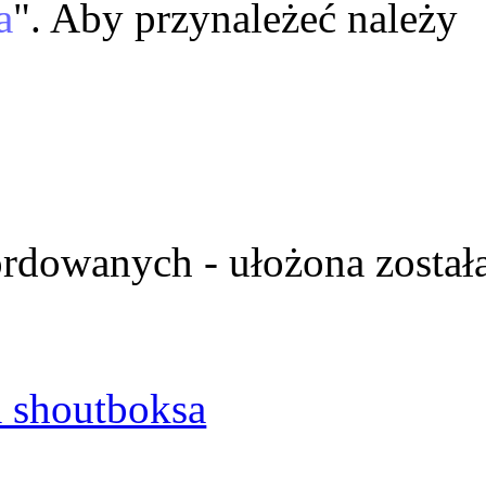
a
". Aby przynależeć należy
ordowanych - ułożona został
 shoutboksa