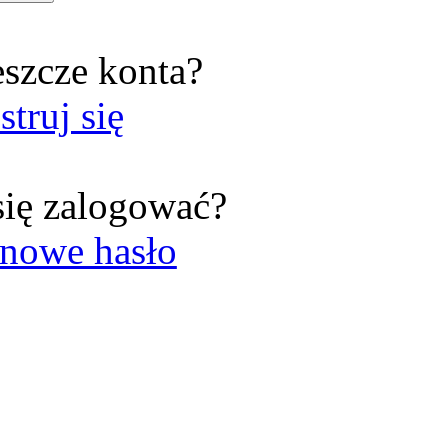
eszcze konta?
struj się
się zalogować?
nowe hasło