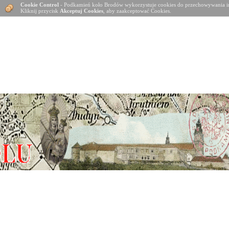
Cookie Control
- Podkamień koło Brodów wykorzystuje cookies do przechowywania in
Kliknij przycisk
Akceptuj Cookies
, aby zaakceptować Cookies.