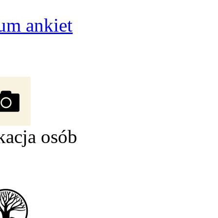
um ankiet
kacja osób