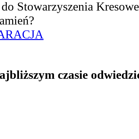
uż do Stowarzyszenia Kresow
amień?
ARACJA
jbliższym czasie odwiedzi