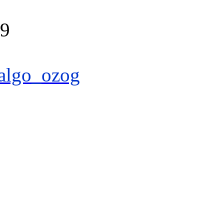
39
algo_ozog