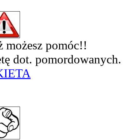
eż możesz pomóc!!
ietę dot. pomordowanych.
KIETA