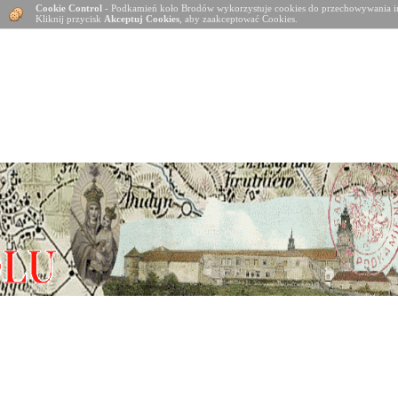
Cookie Control
- Podkamień koło Brodów wykorzystuje cookies do przechowywania in
Kliknij przycisk
Akceptuj Cookies
, aby zaakceptować Cookies.