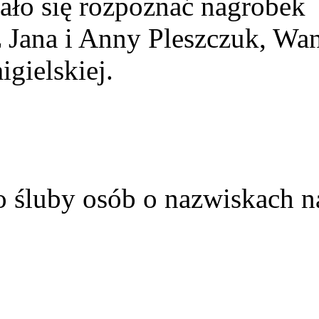
ało się rozpoznać nagrobek
z Jana i Anny Pleszczuk, Wa
gielskiej.
o śluby osób o nazwiskach n