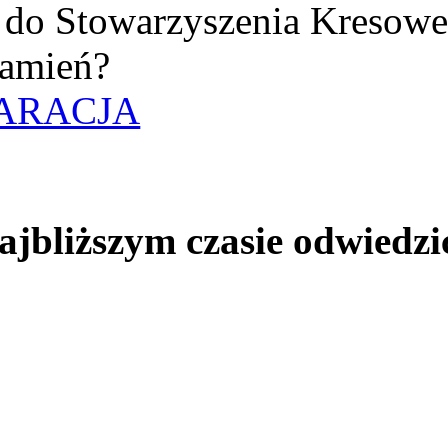
uż do Stowarzyszenia Kresow
amień?
ARACJA
jbliższym czasie odwiedzi