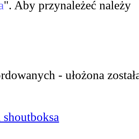
a
". Aby przynależeć należy
ordowanych - ułożona został
 shoutboksa