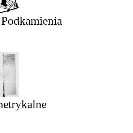
 Podkamienia
metrykalne