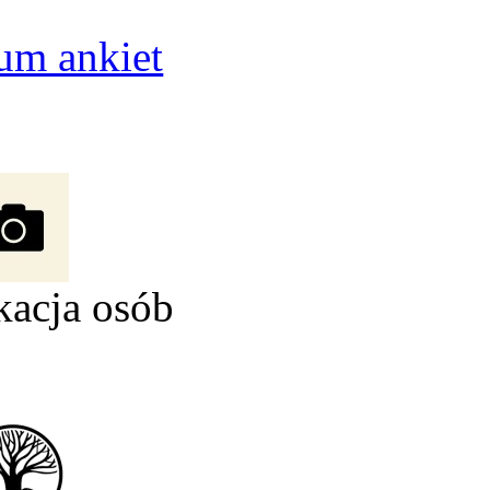
um ankiet
kacja osób