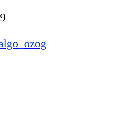
39
algo_ozog