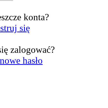
eszcze konta?
struj się
się zalogować?
nowe hasło