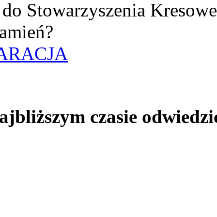
uż do Stowarzyszenia Kresow
amień?
ARACJA
jbliższym czasie odwiedzi