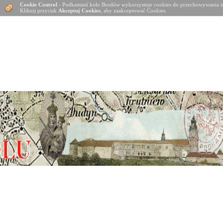
Cookie Control
- Podkamień koło Brodów wykorzystuje cookies do przechowywania in
Kliknij przycisk
Akceptuj Cookies
, aby zaakceptować Cookies.