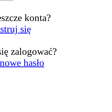
eszcze konta?
struj się
się zalogować?
nowe hasło