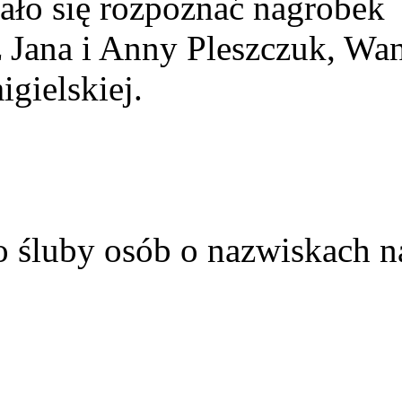
ało się rozpoznać nagrobek
z Jana i Anny Pleszczuk, Wa
gielskiej.
o śluby osób o nazwiskach n