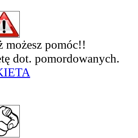
eż możesz pomóc!!
ietę dot. pomordowanych.
KIETA