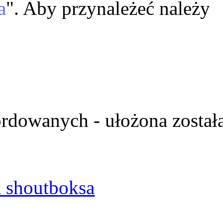
a
". Aby przynależeć należy
ordowanych - ułożona został
 shoutboksa