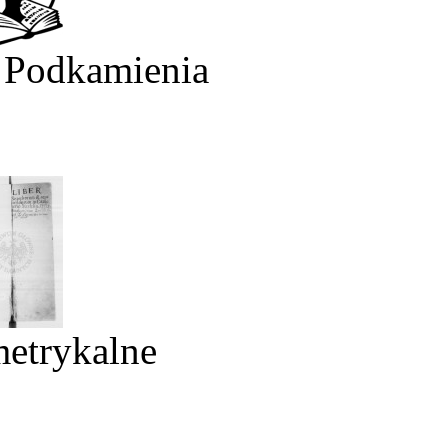
 Podkamienia
metrykalne