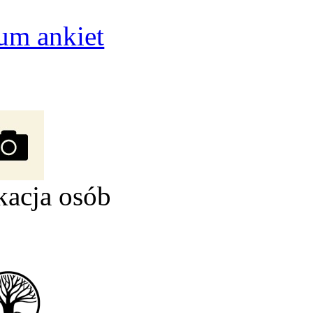
um ankiet
kacja osób