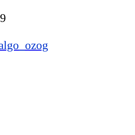
39
algo_ozog