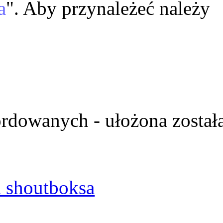
a
". Aby przynależeć należy
ordowanych - ułożona został
 shoutboksa