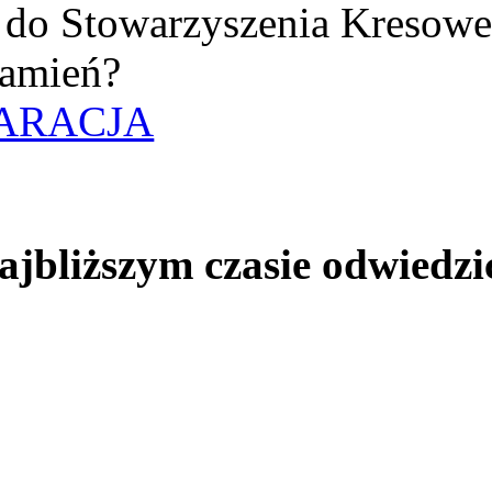
uż do Stowarzyszenia Kresow
amień?
ARACJA
jbliższym czasie odwiedzi