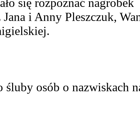
ało się rozpoznać nagrobek
z Jana i Anny Pleszczuk, Wa
gielskiej.
o śluby osób o nazwiskach n