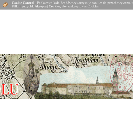
Cookie Control
- Podkamień koło Brodów wykorzystuje cookies do przechowywania in
Kliknij przycisk
Akceptuj Cookies
, aby zaakceptować Cookies.