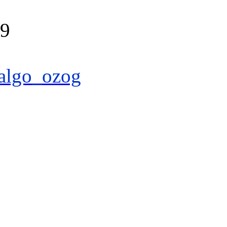
39
algo_ozog