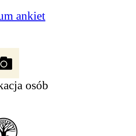
um ankiet
kacja osób