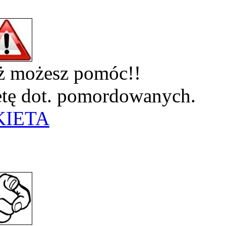
eż możesz pomóc!!
ietę dot. pomordowanych.
KIETA