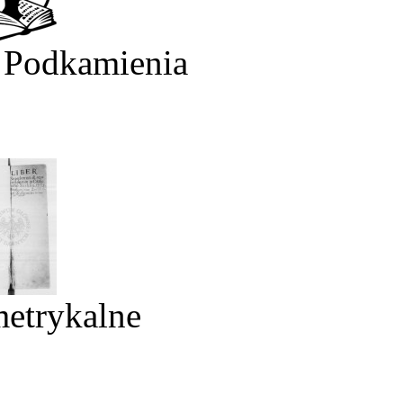
 Podkamienia
metrykalne