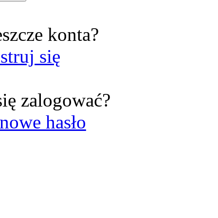
eszcze konta?
struj się
się zalogować?
nowe hasło