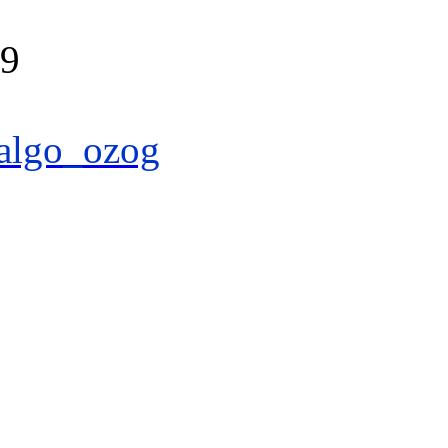
39
algo_ozog