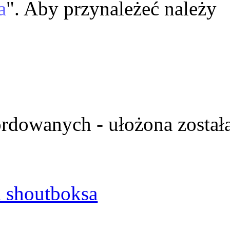
a
". Aby przynależeć należy
ordowanych - ułożona został
 shoutboksa