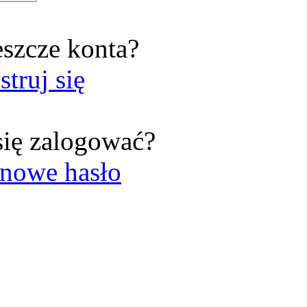
eszcze konta?
struj się
się zalogować?
nowe hasło