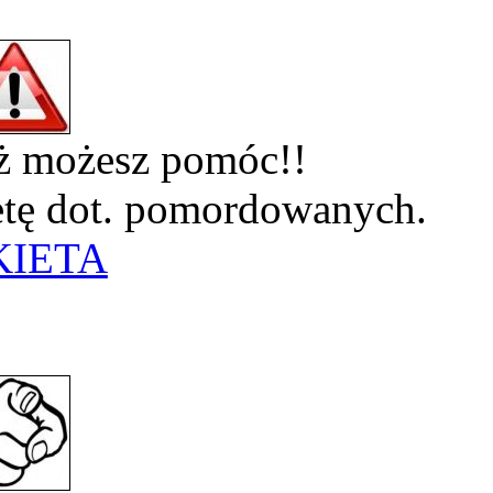
eż możesz pomóc!!
ietę dot. pomordowanych.
KIETA