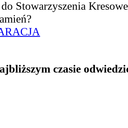
uż do Stowarzyszenia Kresow
amień?
ARACJA
jbliższym czasie odwiedzi