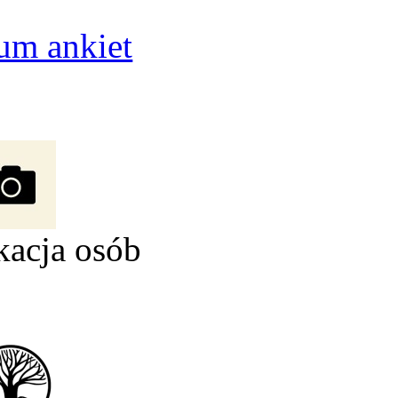
um ankiet
kacja osób