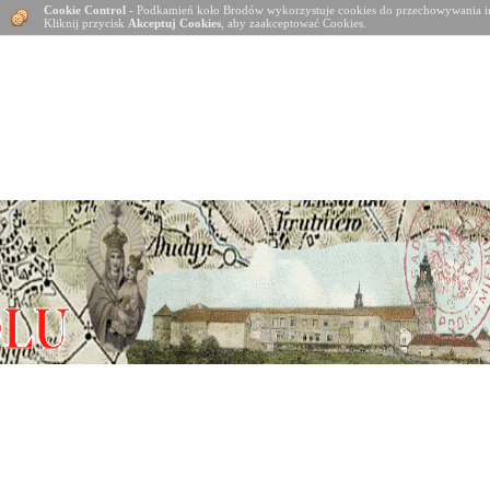
Cookie Control
- Podkamień koło Brodów wykorzystuje cookies do przechowywania in
Kliknij przycisk
Akceptuj Cookies
, aby zaakceptować Cookies.