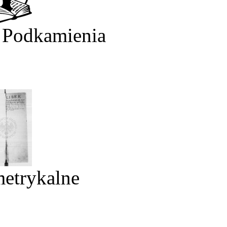
 Podkamienia
metrykalne