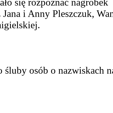
ało się rozpoznać nagrobek
z Jana i Anny Pleszczuk, Wa
gielskiej.
o śluby osób o nazwiskach n