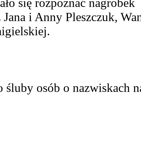
ało się rozpoznać nagrobek
z Jana i Anny Pleszczuk, Wa
gielskiej.
o śluby osób o nazwiskach n