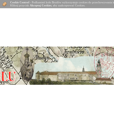
Cookie Control
- Podkamień koło Brodów wykorzystuje cookies do przechowywania in
Kliknij przycisk
Akceptuj Cookies
, aby zaakceptować Cookies.