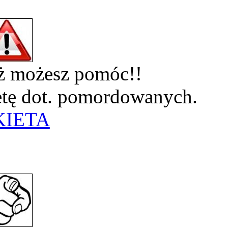
eż możesz pomóc!!
ietę dot. pomordowanych.
KIETA