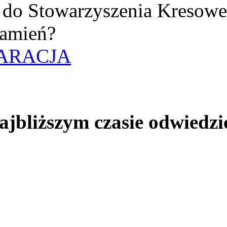
uż do Stowarzyszenia Kresow
amień?
ARACJA
jbliższym czasie odwiedzi