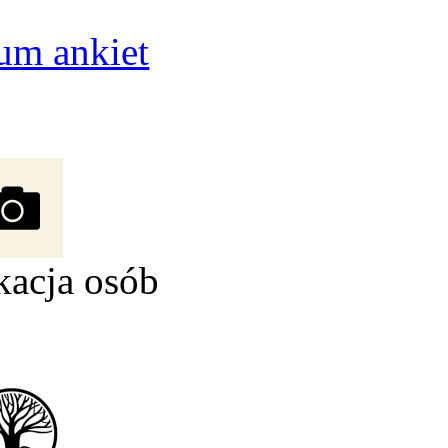
um ankiet
kacja osób