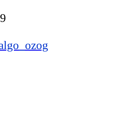
39
algo_ozog