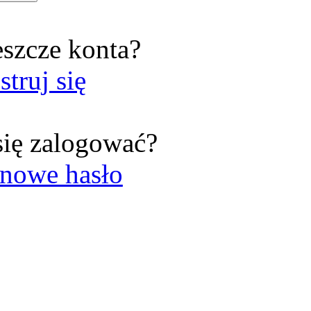
eszcze konta?
struj się
się zalogować?
nowe hasło