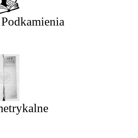
 Podkamienia
metrykalne