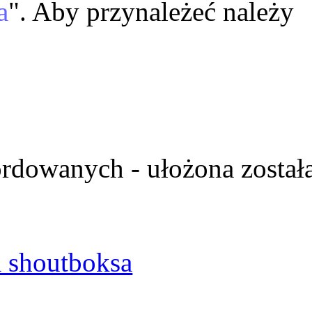
a
". Aby przynależeć należy
ordowanych - ułożona został
 shoutboksa