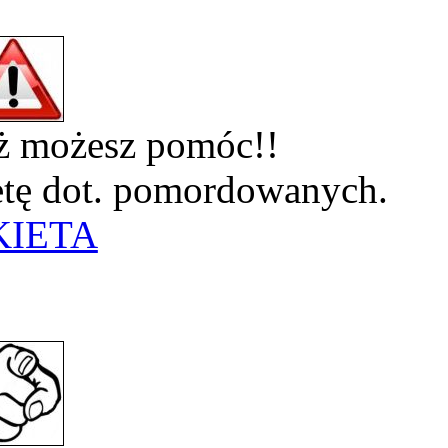
eż możesz pomóc!!
ietę dot. pomordowanych.
KIETA