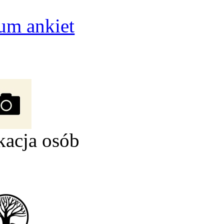
um ankiet
kacja osób