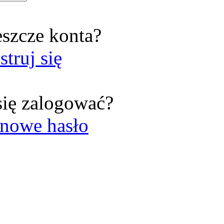
eszcze konta?
struj się
się zalogować?
nowe hasło