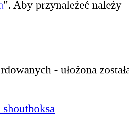
a
". Aby przynależeć należy
ordowanych - ułożona został
 shoutboksa