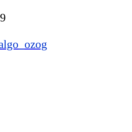
39
algo_ozog