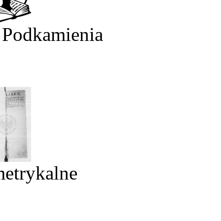
 Podkamienia
metrykalne