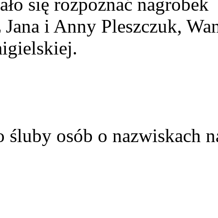
ało się rozpoznać nagrobek
z Jana i Anny Pleszczuk, Wa
gielskiej.
o śluby osób o nazwiskach n