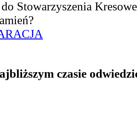
uż do Stowarzyszenia Kresow
amień?
ARACJA
jbliższym czasie odwiedzi