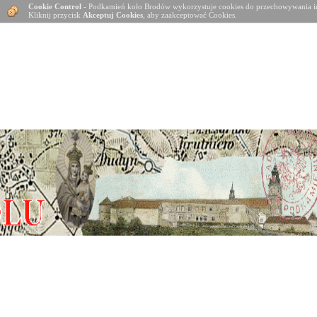
Cookie Control
- Podkamień koło Brodów wykorzystuje cookies do przechowywania in
Kliknij przycisk
Akceptuj Cookies
, aby zaakceptować Cookies.