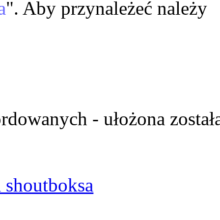
a
". Aby przynależeć należy
ordowanych - ułożona został
 shoutboksa