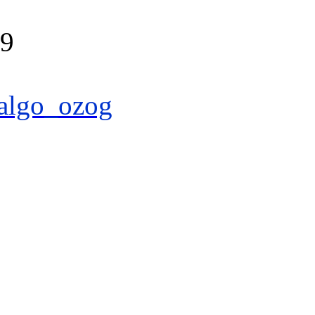
39
algo_ozog