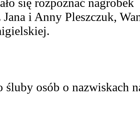
ało się rozpoznać nagrobek
z Jana i Anny Pleszczuk, Wa
gielskiej.
o śluby osób o nazwiskach n