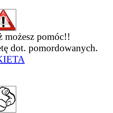
eż możesz pomóc!!
ietę dot. pomordowanych.
KIETA