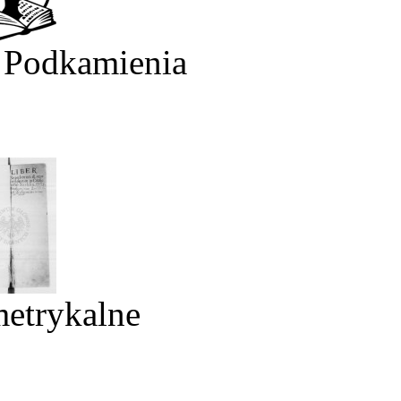
 Podkamienia
metrykalne