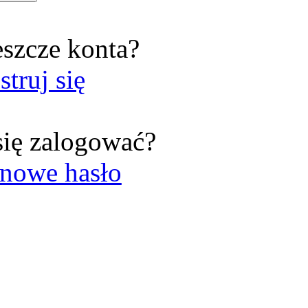
eszcze konta?
struj się
się zalogować?
nowe hasło