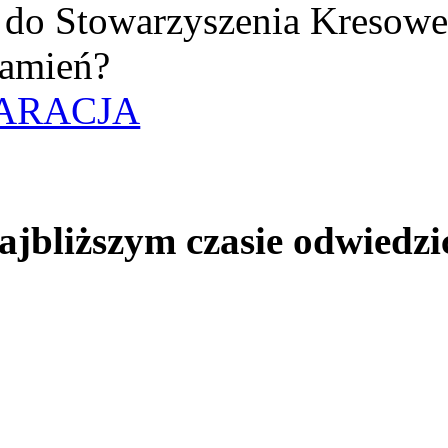
uż do Stowarzyszenia Kresow
amień?
ARACJA
jbliższym czasie odwiedzi