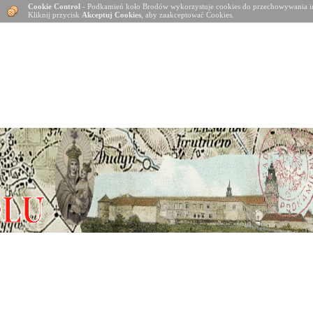
Cookie Control
- Podkamień koło Brodów wykorzystuje cookies do przechowywania in
Kliknij przycisk
Akceptuj Cookies
, aby zaakceptować Cookies.