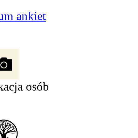
um ankiet
kacja osób