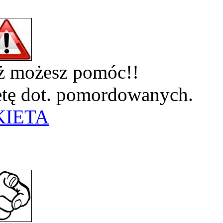
eż możesz pomóc!!
ietę dot. pomordowanych.
KIETA