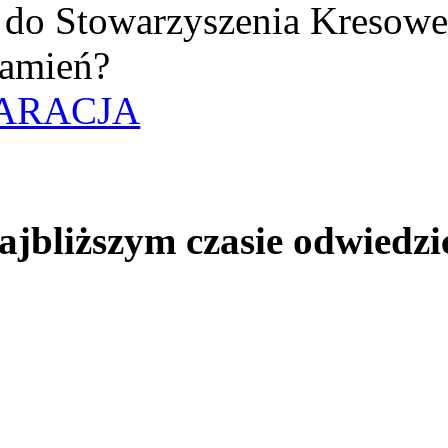
uż do Stowarzyszenia Kresow
amień?
ARACJA
jbliższym czasie odwiedzi