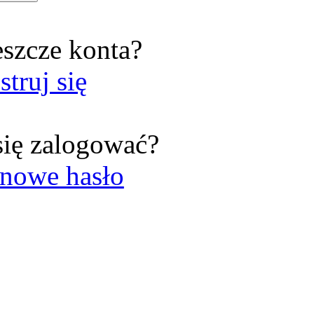
eszcze konta?
struj się
się zalogować?
nowe hasło