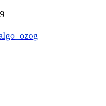
39
algo_ozog