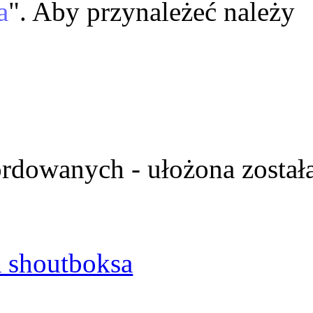
a
". Aby przynależeć należy
ordowanych - ułożona został
 shoutboksa