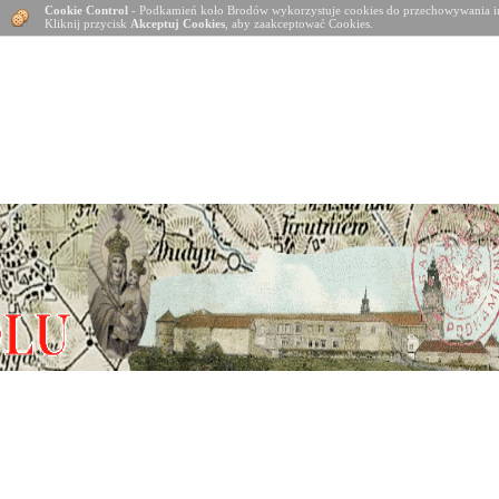
Cookie Control
- Podkamień koło Brodów wykorzystuje cookies do przechowywania in
Kliknij przycisk
Akceptuj Cookies
, aby zaakceptować Cookies.