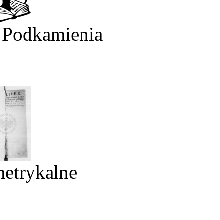
 Podkamienia
metrykalne