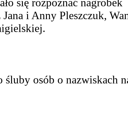
ało się rozpoznać nagrobek
z Jana i Anny Pleszczuk, Wa
gielskiej.
o śluby osób o nazwiskach n