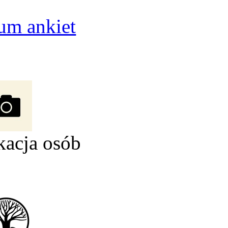
um ankiet
kacja osób