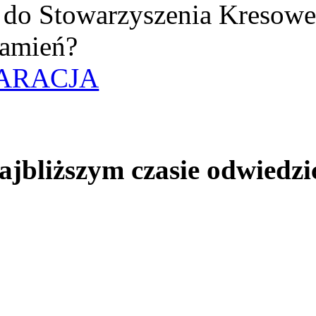
uż do Stowarzyszenia Kresow
amień?
ARACJA
jbliższym czasie odwiedzi