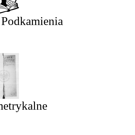
 Podkamienia
metrykalne