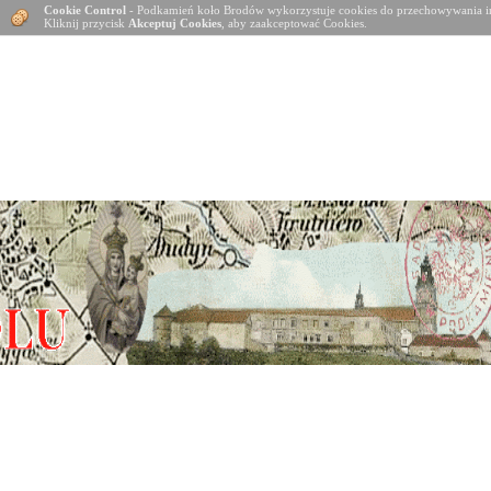
Cookie Control
- Podkamień koło Brodów wykorzystuje cookies do przechowywania in
Kliknij przycisk
Akceptuj Cookies
, aby zaakceptować Cookies.