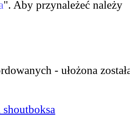
a
". Aby przynależeć należy
ordowanych - ułożona został
 shoutboksa