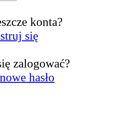
eszcze konta?
struj się
się zalogować?
nowe hasło