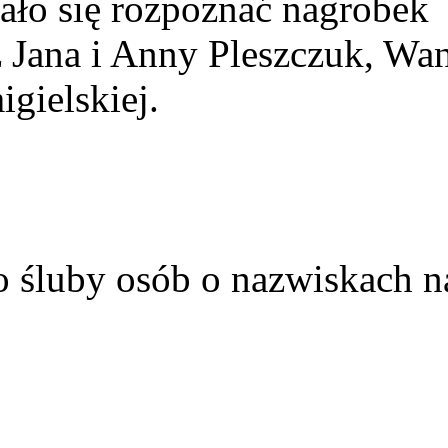
ało się rozpoznać nagrobek
z Jana i Anny Pleszczuk, Wa
gielskiej.
o śluby osób o nazwiskach n