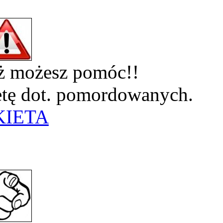
eż możesz pomóc!!
ietę dot. pomordowanych.
KIETA