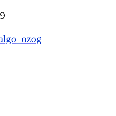
39
algo_ozog