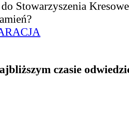
uż do Stowarzyszenia Kresow
amień?
ARACJA
jbliższym czasie odwiedzi