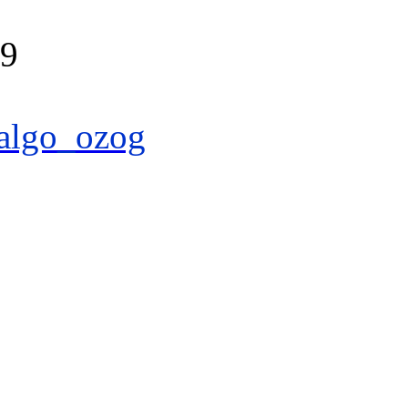
39
algo_ozog