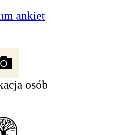
um ankiet
kacja osób