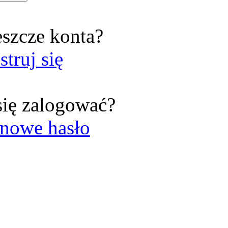
eszcze konta?
struj się
się zalogować?
nowe hasło