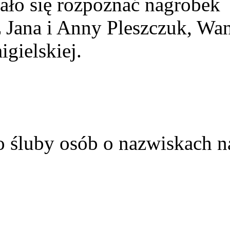
ało się rozpoznać nagrobek
z Jana i Anny Pleszczuk, Wa
gielskiej.
o śluby osób o nazwiskach n