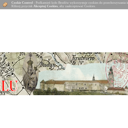
Cookie Control
- Podkamień koło Brodów wykorzystuje cookies do przechowywania in
Kliknij przycisk
Akceptuj Cookies
, aby zaakceptować Cookies.