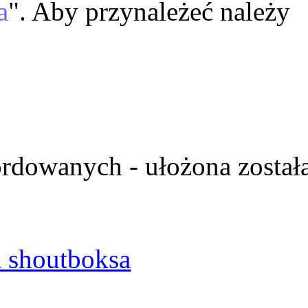
a
". Aby przynależeć należy
ordowanych - ułożona został
 shoutboksa