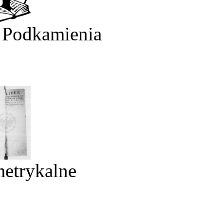
 Podkamienia
metrykalne