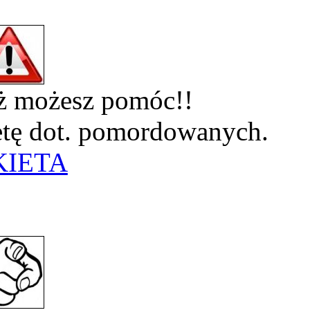
eż możesz pomóc!!
ietę dot. pomordowanych.
KIETA