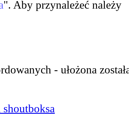
a
". Aby przynależeć należy
ordowanych - ułożona został
 shoutboksa