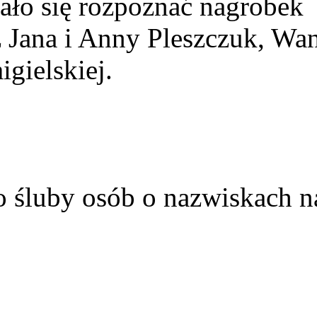
ało się rozpoznać nagrobek
z Jana i Anny Pleszczuk, Wa
gielskiej.
o śluby osób o nazwiskach n