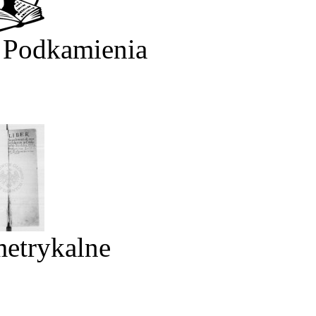
 Podkamienia
metrykalne