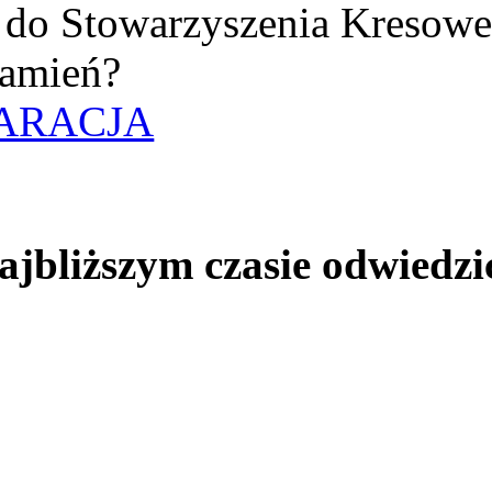
uż do Stowarzyszenia Kresow
amień?
ARACJA
jbliższym czasie odwiedzi