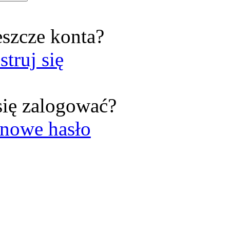
eszcze konta?
struj się
się zalogować?
nowe hasło