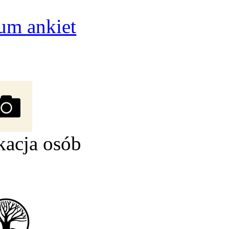
um ankiet
kacja osób