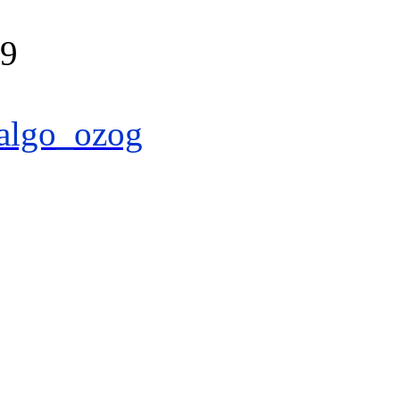
39
algo_ozog