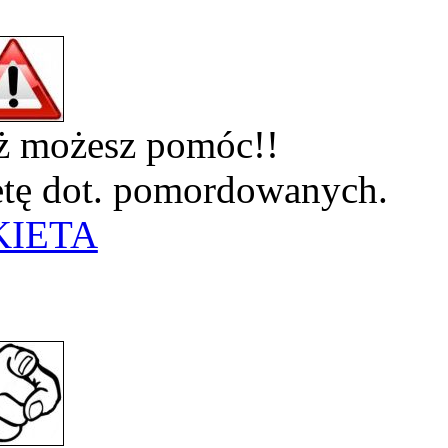
eż możesz pomóc!!
ietę dot. pomordowanych.
KIETA