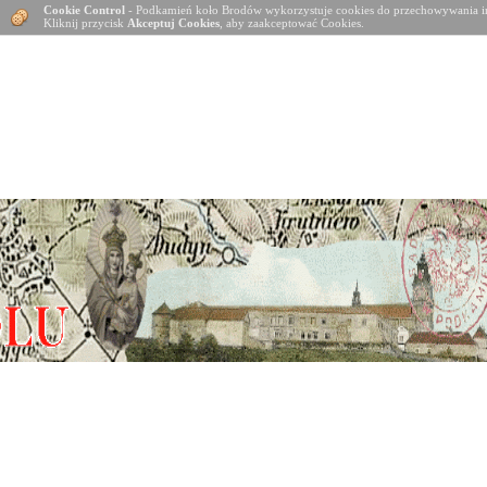
Cookie Control
- Podkamień koło Brodów wykorzystuje cookies do przechowywania in
Kliknij przycisk
Akceptuj Cookies
, aby zaakceptować Cookies.