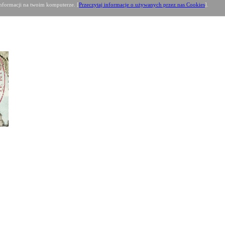
formacji na twoim komputerze. [
Przeczytaj informacje o używanych przez nas Cookies
].