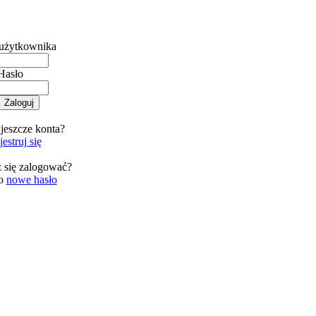
użytkownika
Hasło
jeszcze konta?
estruj się
 się zalogować?
 o
nowe hasło