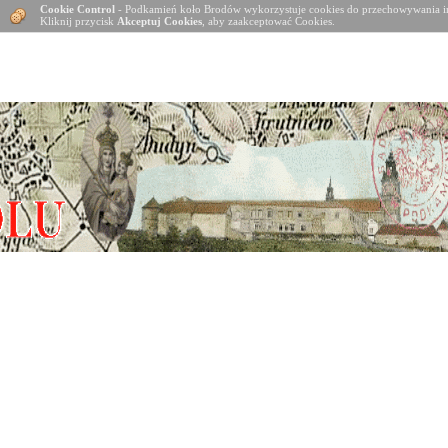
Cookie Control
- Podkamień koło Brodów wykorzystuje cookies do przechowywania in
Kliknij przycisk
Akceptuj Cookies
, aby zaakceptować Cookies.