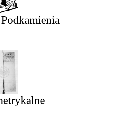
 Podkamienia
metrykalne