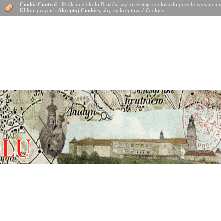
Cookie Control
- Podkamień koło Brodów wykorzystuje cookies do przechowywania in
Kliknij przycisk
Akceptuj Cookies
, aby zaakceptować Cookies.