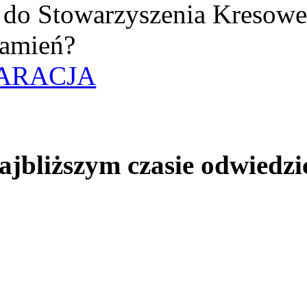
uż do Stowarzyszenia Kresow
amień?
ARACJA
jbliższym czasie odwiedzi