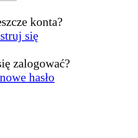
eszcze konta?
struj się
się zalogować?
nowe hasło