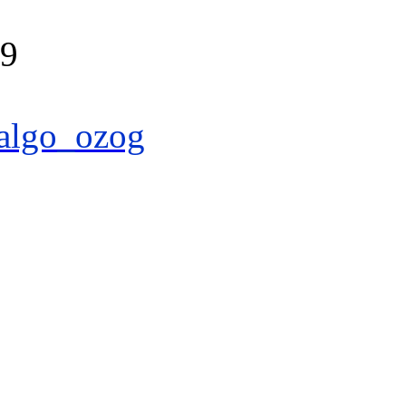
39
algo_ozog