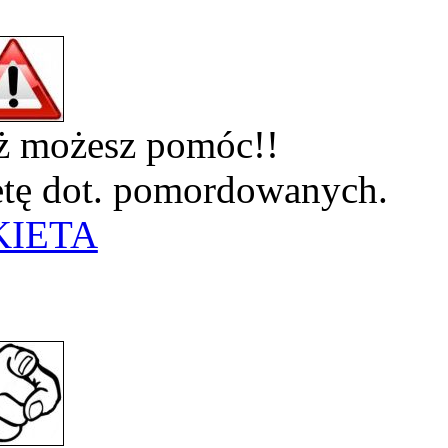
eż możesz pomóc!!
ietę dot. pomordowanych.
KIETA