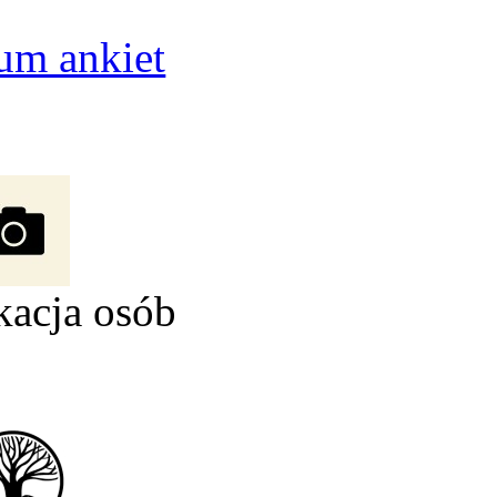
um ankiet
kacja osób