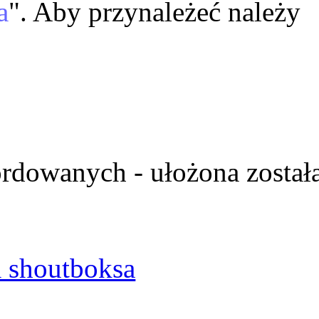
a
". Aby przynależeć należy
ordowanych - ułożona został
 shoutboksa