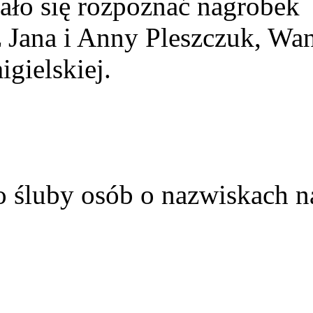
ało się rozpoznać nagrobek
z Jana i Anny Pleszczuk, Wa
gielskiej.
o śluby osób o nazwiskach n