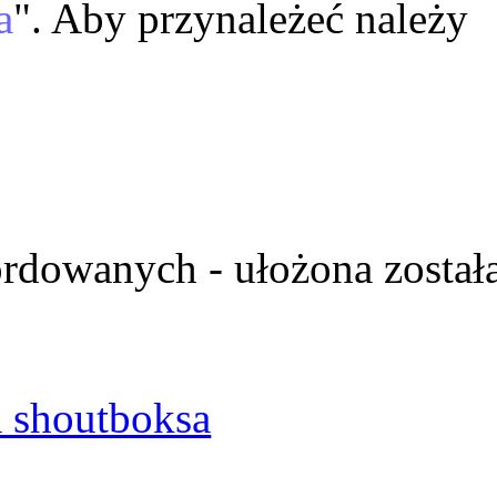
a
". Aby przynależeć należy
ordowanych - ułożona został
 shoutboksa