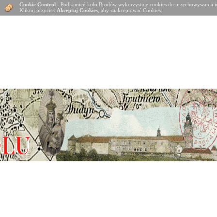
Cookie Control
- Podkamień koło Brodów wykorzystuje cookies do przechowywania in
Kliknij przycisk
Akceptuj Cookies
, aby zaakceptować Cookies.