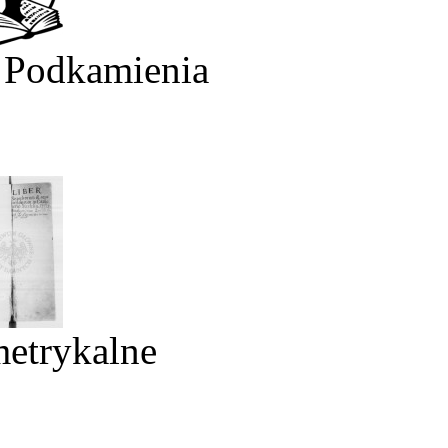
 Podkamienia
metrykalne