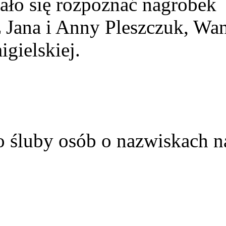
ało się rozpoznać nagrobek
z Jana i Anny Pleszczuk, Wa
gielskiej.
o śluby osób o nazwiskach n