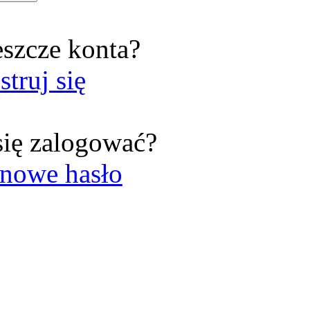
eszcze konta?
struj się
się zalogować?
nowe hasło