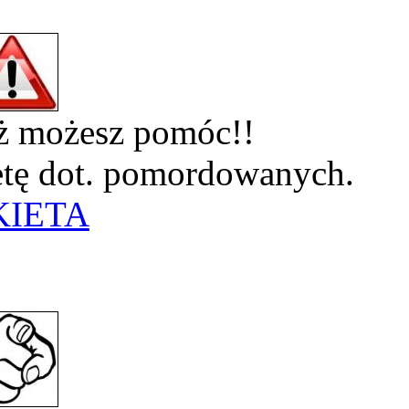
eż możesz pomóc!!
ietę dot. pomordowanych.
KIETA