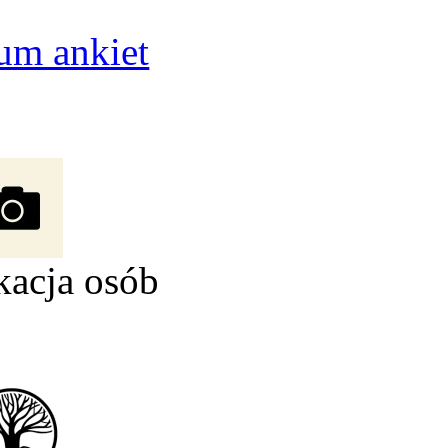
um ankiet
kacja osób