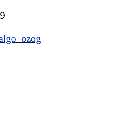
39
algo_ozog