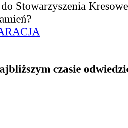
uż do Stowarzyszenia Kresow
amień?
ARACJA
jbliższym czasie odwiedzi