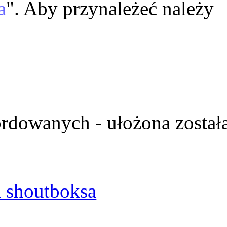
a
". Aby przynależeć należy
ordowanych - ułożona został
 shoutboksa