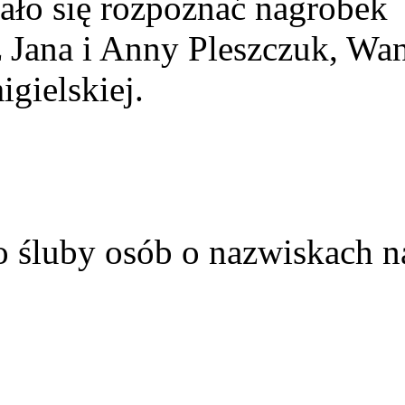
ało się rozpoznać nagrobek
z Jana i Anny Pleszczuk, Wa
gielskiej.
o śluby osób o nazwiskach n