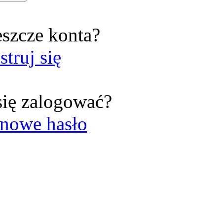
eszcze konta?
struj się
się zalogować?
nowe hasło