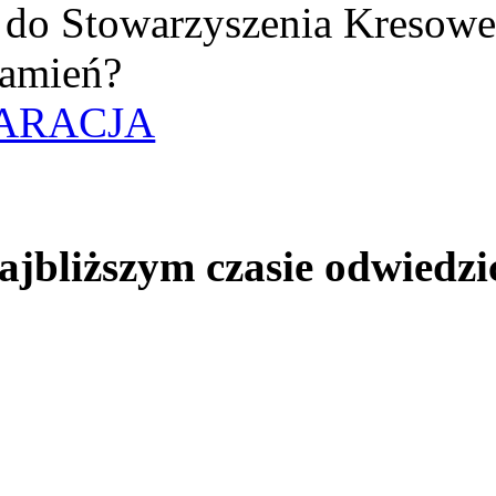
uż do Stowarzyszenia Kresow
amień?
ARACJA
jbliższym czasie odwiedzi