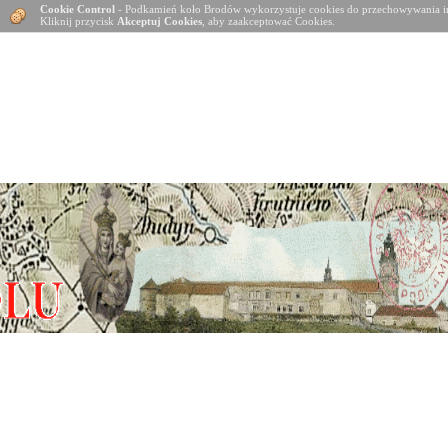
Cookie Control
- Podkamień koło Brodów wykorzystuje cookies do przechowywania in
Kliknij przycisk
Akceptuj Cookies
, aby zaakceptować Cookies.