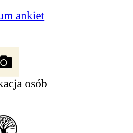
um ankiet
kacja osób