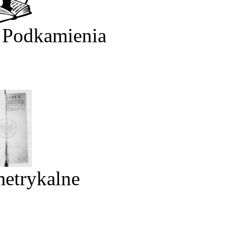
 Podkamienia
metrykalne