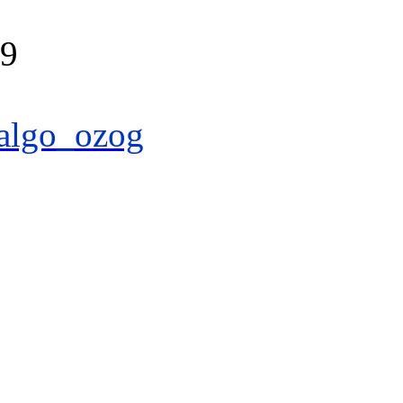
39
algo_ozog