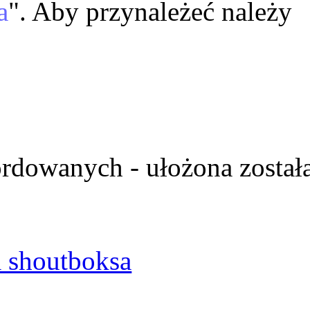
a
". Aby przynależeć należy
ordowanych - ułożona został
 shoutboksa