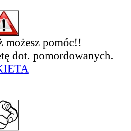
eż możesz pomóc!!
ietę dot. pomordowanych.
KIETA