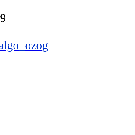
39
algo_ozog