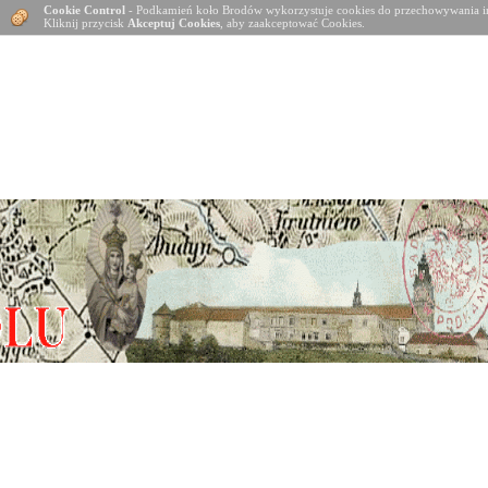
Cookie Control
- Podkamień koło Brodów wykorzystuje cookies do przechowywania in
Kliknij przycisk
Akceptuj Cookies
, aby zaakceptować Cookies.