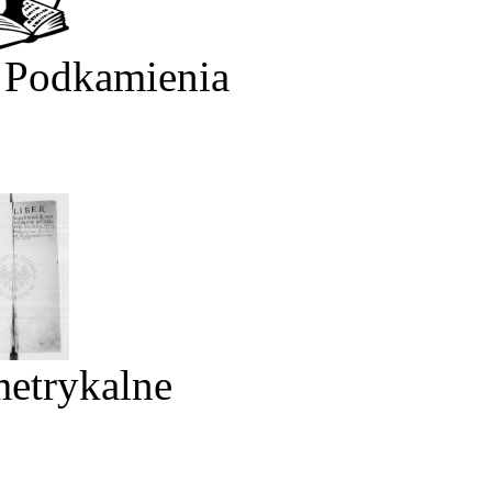
 Podkamienia
metrykalne