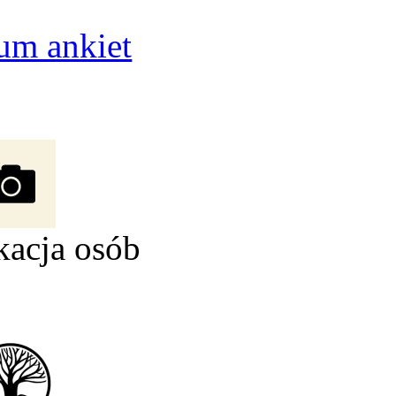
um ankiet
kacja osób