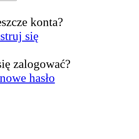
eszcze konta?
struj się
się zalogować?
nowe hasło