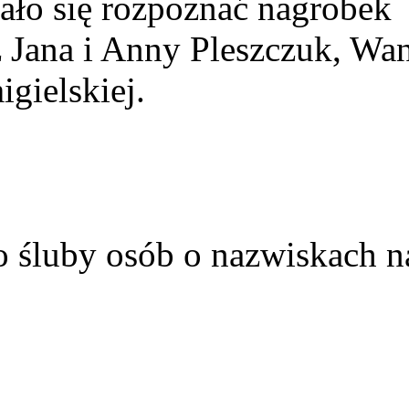
ało się rozpoznać nagrobek
z Jana i Anny Pleszczuk, Wa
gielskiej.
o śluby osób o nazwiskach n