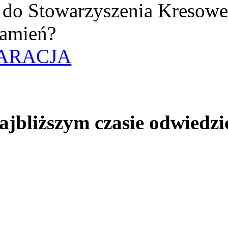
uż do Stowarzyszenia Kresow
amień?
ARACJA
jbliższym czasie odwiedzi