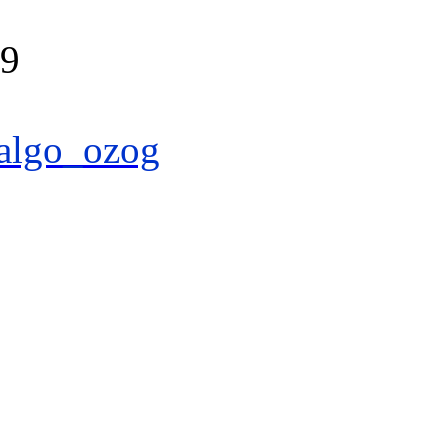
39
algo_ozog