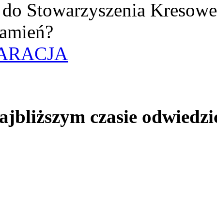
uż do Stowarzyszenia Kresow
amień?
ARACJA
jbliższym czasie odwiedzi