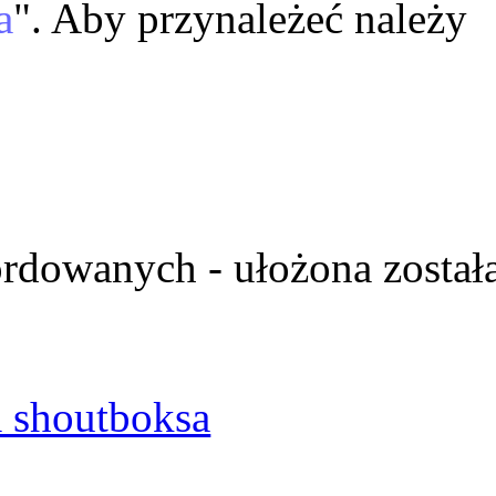
a
". Aby przynależeć należy
ordowanych - ułożona został
 shoutboksa