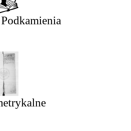
 Podkamienia
metrykalne