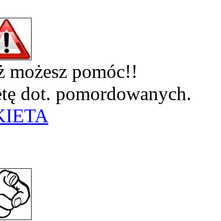
eż możesz pomóc!!
ietę dot. pomordowanych.
KIETA