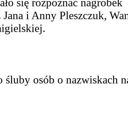
ało się rozpoznać nagrobek
z Jana i Anny Pleszczuk, Wa
gielskiej.
o śluby osób o nazwiskach n