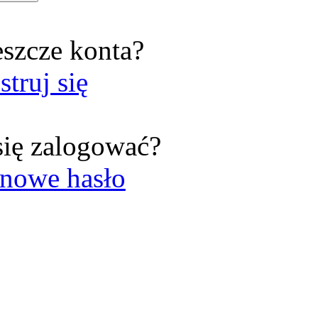
eszcze konta?
struj się
się zalogować?
nowe hasło