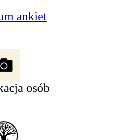
um ankiet
kacja osób