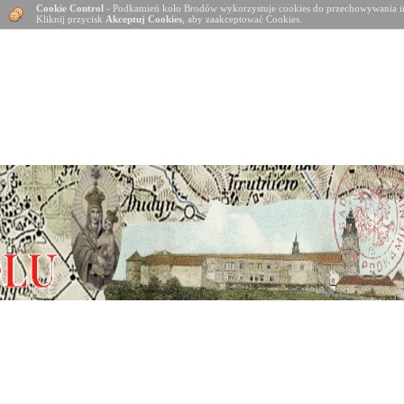
Cookie Control
- Podkamień koło Brodów wykorzystuje cookies do przechowywania in
Kliknij przycisk
Akceptuj Cookies
, aby zaakceptować Cookies.