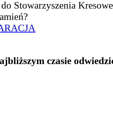
uż do Stowarzyszenia Kresow
amień?
ARACJA
jbliższym czasie odwiedzi