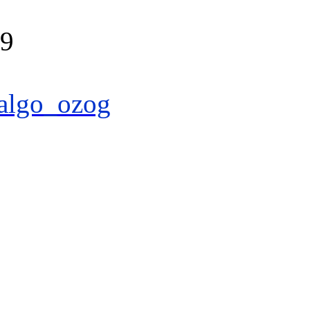
39
algo_ozog