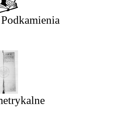
 Podkamienia
metrykalne