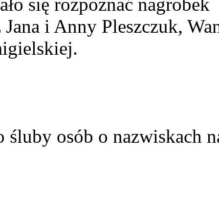
ało się rozpoznać nagrobek
z Jana i Anny Pleszczuk, Wa
gielskiej.
o śluby osób o nazwiskach n