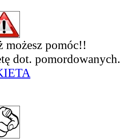
eż możesz pomóc!!
ietę dot. pomordowanych.
KIETA