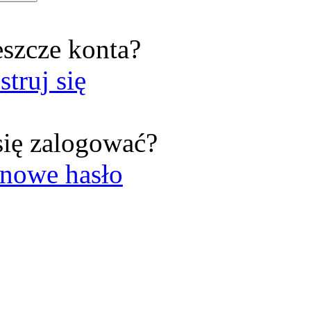
eszcze konta?
struj się
się zalogować?
nowe hasło