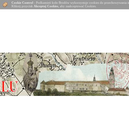
Cookie Control
- Podkamień koło Brodów wykorzystuje cookies do przechowywania in
Kliknij przycisk
Akceptuj Cookies
, aby zaakceptować Cookies.