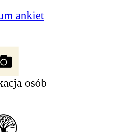
um ankiet
kacja osób