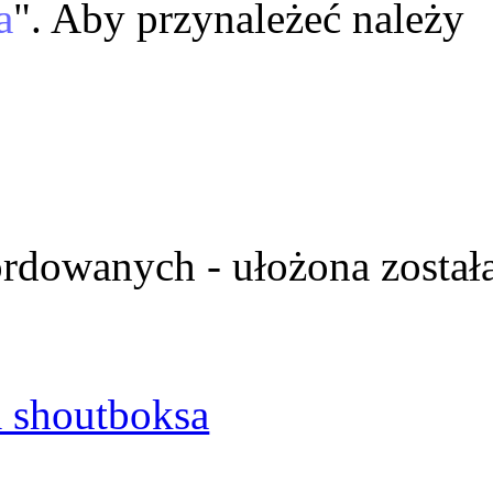
a
". Aby przynależeć należy
ordowanych - ułożona został
 shoutboksa