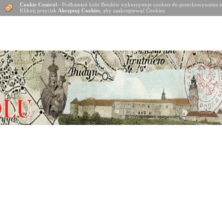
Cookie Control
- Podkamień koło Brodów wykorzystuje cookies do przechowywania in
Kliknij przycisk
Akceptuj Cookies
, aby zaakceptować Cookies.