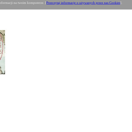
formacji na twoim komputerze. [
Przeczytaj informacje o używanych przez nas Cookies
].