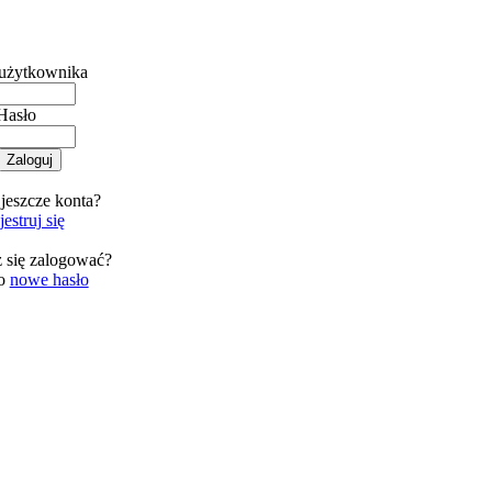
użytkownika
Hasło
jeszcze konta?
estruj się
 się zalogować?
 o
nowe hasło