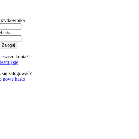
użytkownika
Hasło
jeszcze konta?
estruj się
 się zalogować?
 o
nowe hasło