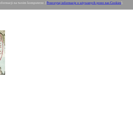
formacji na twoim komputerze. [
Przeczytaj informacje o używanych przez nas Cookies
].