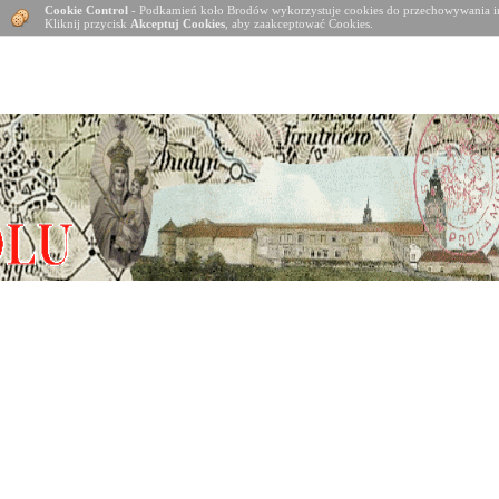
Cookie Control
- Podkamień koło Brodów wykorzystuje cookies do przechowywania in
Kliknij przycisk
Akceptuj Cookies
, aby zaakceptować Cookies.