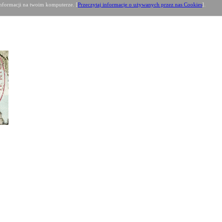
formacji na twoim komputerze. [
Przeczytaj informacje o używanych przez nas Cookies
].