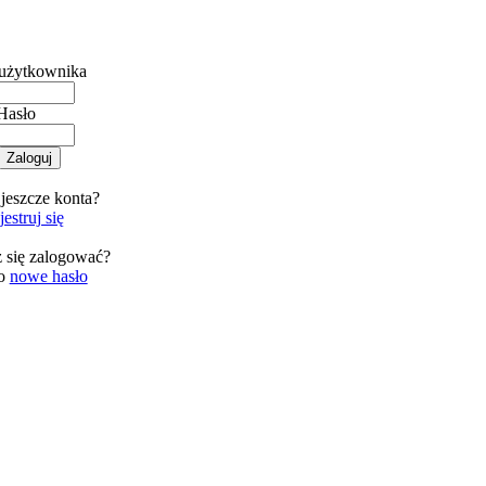
użytkownika
Hasło
jeszcze konta?
estruj się
 się zalogować?
 o
nowe hasło