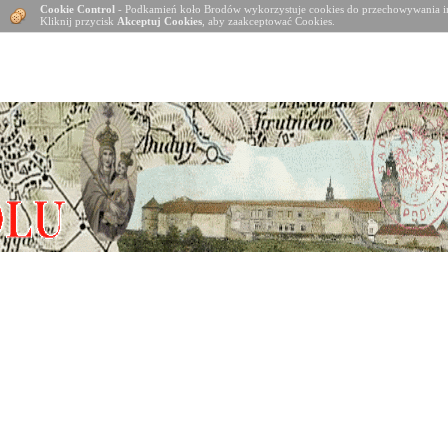
Cookie Control
- Podkamień koło Brodów wykorzystuje cookies do przechowywania in
Kliknij przycisk
Akceptuj Cookies
, aby zaakceptować Cookies.