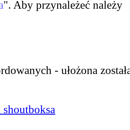
a
". Aby przynależeć należy
ordowanych - ułożona został
 shoutboksa