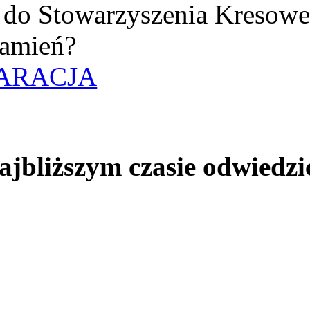
uż do Stowarzyszenia Kresow
amień?
ARACJA
jbliższym czasie odwiedzi