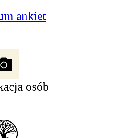
um ankiet
kacja osób