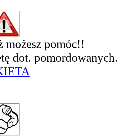
eż możesz pomóc!!
ietę dot. pomordowanych.
KIETA