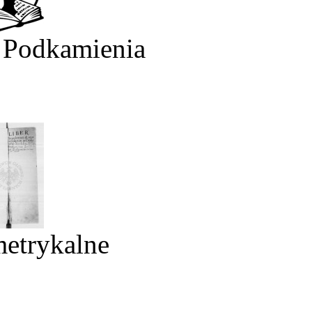
 Podkamienia
metrykalne