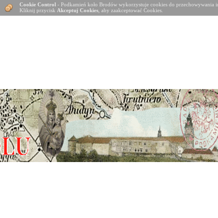
Cookie Control
- Podkamień koło Brodów wykorzystuje cookies do przechowywania in
Kliknij przycisk
Akceptuj Cookies
, aby zaakceptować Cookies.