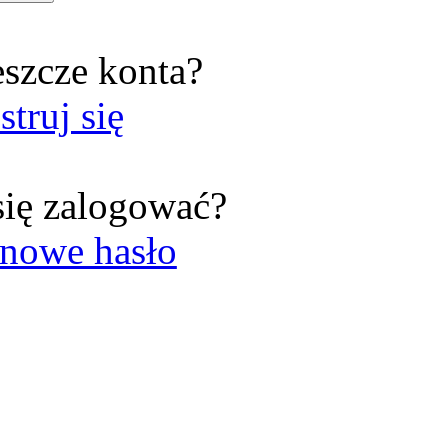
eszcze konta?
struj się
się zalogować?
nowe hasło