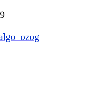
39
algo_ozog