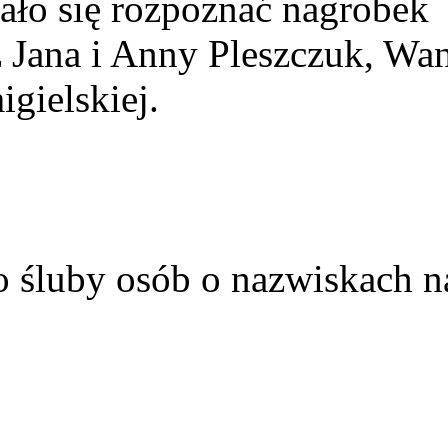
ało się rozpoznać nagrobek
z Jana i Anny Pleszczuk, Wa
gielskiej.
o śluby osób o nazwiskach n