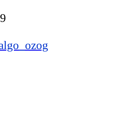
39
algo_ozog