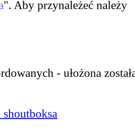
a
". Aby przynależeć należy
ordowanych - ułożona został
 shoutboksa