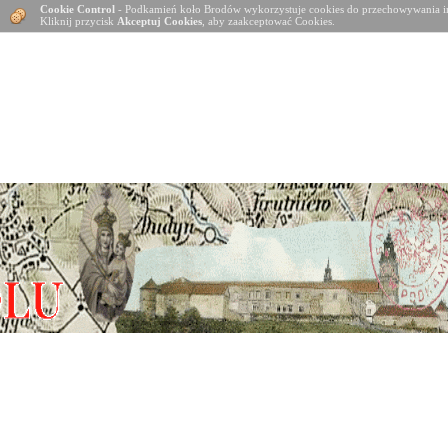
Cookie Control
- Podkamień koło Brodów wykorzystuje cookies do przechowywania in
Kliknij przycisk
Akceptuj Cookies
, aby zaakceptować Cookies.