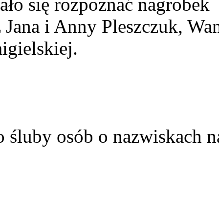
ało się rozpoznać nagrobek
z Jana i Anny Pleszczuk, Wa
gielskiej.
o śluby osób o nazwiskach n