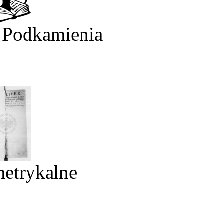
 Podkamienia
metrykalne