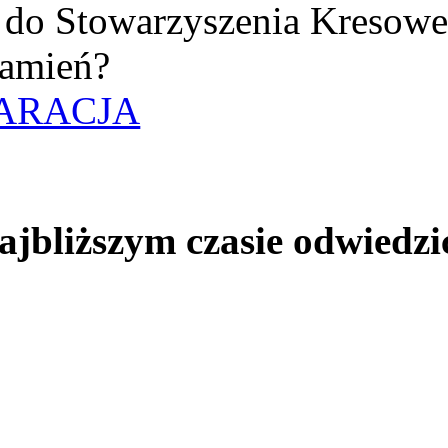
uż do Stowarzyszenia Kresow
amień?
ARACJA
jbliższym czasie odwiedzi