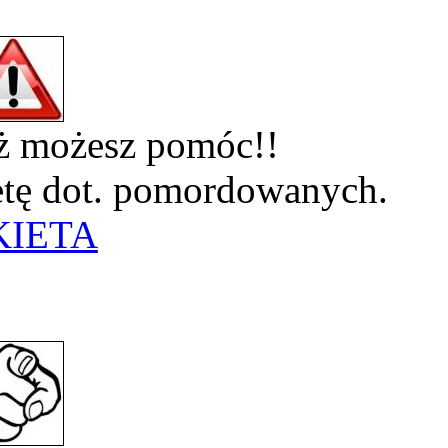
eż możesz pomóc!!
ietę dot. pomordowanych.
KIETA