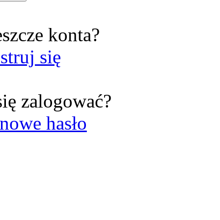
eszcze konta?
struj się
się zalogować?
nowe hasło