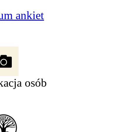
um ankiet
kacja osób