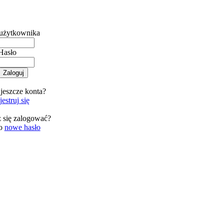
użytkownika
Hasło
jeszcze konta?
estruj się
 się zalogować?
 o
nowe hasło