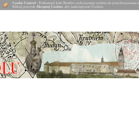
Cookie Control
- Podkamień koło Brodów wykorzystuje cookies do przechowywania in
Kliknij przycisk
Akceptuj Cookies
, aby zaakceptować Cookies.