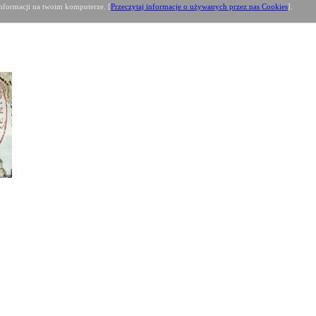
formacji na twoim komputerze. [
Przeczytaj informacje o używanych przez nas Cookies
].