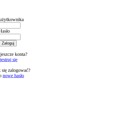
użytkownika
Hasło
jeszcze konta?
estruj się
 się zalogować?
 o
nowe hasło