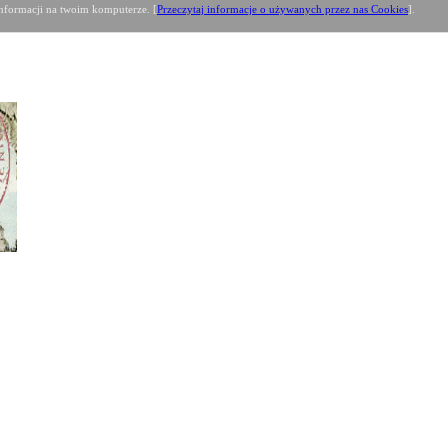
formacji na twoim komputerze. [
Przeczytaj informacje o używanych przez nas Cookies
].