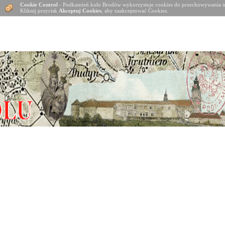
Cookie Control
- Podkamień koło Brodów wykorzystuje cookies do przechowywania in
Kliknij przycisk
Akceptuj Cookies
, aby zaakceptować Cookies.