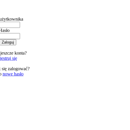
użytkownika
Hasło
jeszcze konta?
estruj się
 się zalogować?
 o
nowe hasło