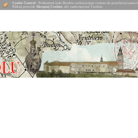
Cookie Control
- Podkamień koło Brodów wykorzystuje cookies do przechowywania in
Kliknij przycisk
Akceptuj Cookies
, aby zaakceptować Cookies.