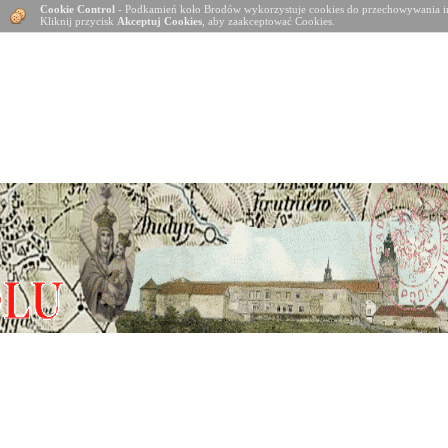
Cookie Control
- Podkamień koło Brodów wykorzystuje cookies do przechowywania in
Kliknij przycisk
Akceptuj Cookies
, aby zaakceptować Cookies.