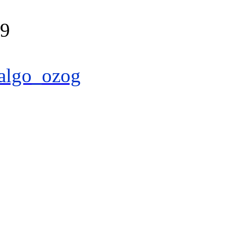
39
algo_ozog