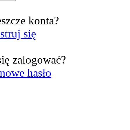
eszcze konta?
struj się
się zalogować?
nowe hasło