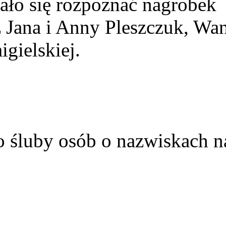
ało się rozpoznać nagrobek
z Jana i Anny Pleszczuk, Wa
gielskiej.
o śluby osób o nazwiskach n