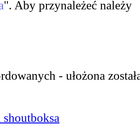
a
". Aby przynależeć należy
ordowanych - ułożona został
 shoutboksa