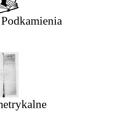
 Podkamienia
metrykalne