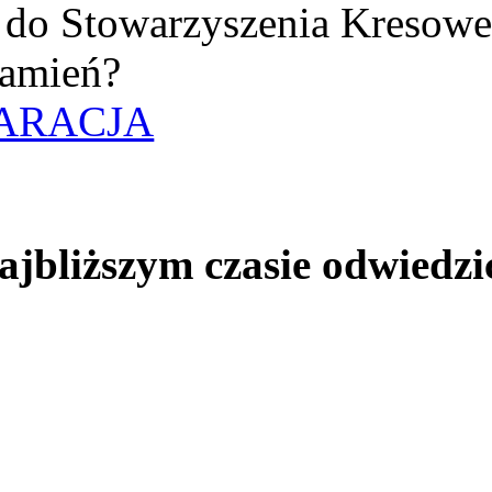
uż do Stowarzyszenia Kresow
amień?
ARACJA
jbliższym czasie odwiedzi