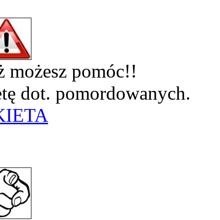
eż możesz pomóc!!
ietę dot. pomordowanych.
KIETA