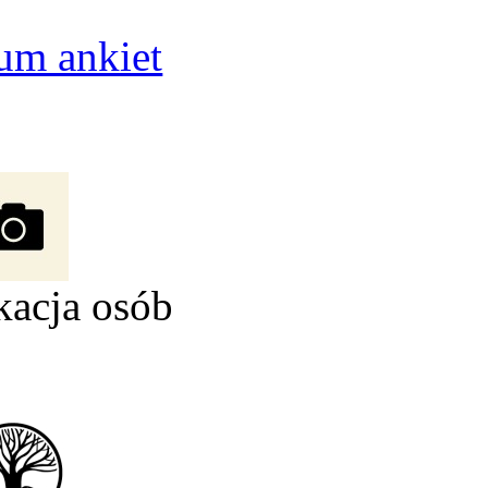
um ankiet
kacja osób