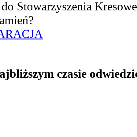
uż do Stowarzyszenia Kresow
amień?
ARACJA
jbliższym czasie odwiedzi