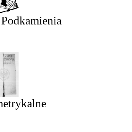
 Podkamienia
metrykalne