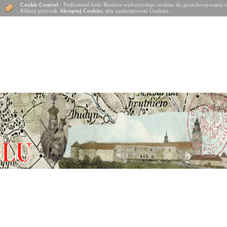
Cookie Control
- Podkamień koło Brodów wykorzystuje cookies do przechowywania in
Kliknij przycisk
Akceptuj Cookies
, aby zaakceptować Cookies.