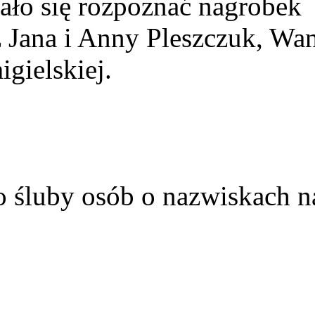
ało się rozpoznać nagrobek
z Jana i Anny Pleszczuk, Wa
gielskiej.
o śluby osób o nazwiskach n