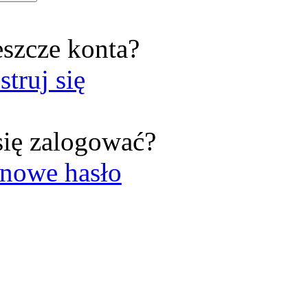
eszcze konta?
struj się
się zalogować?
nowe hasło