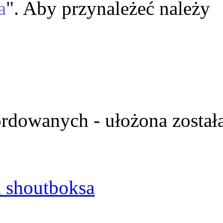
a
". Aby przynależeć należy
ordowanych - ułożona został
 shoutboksa