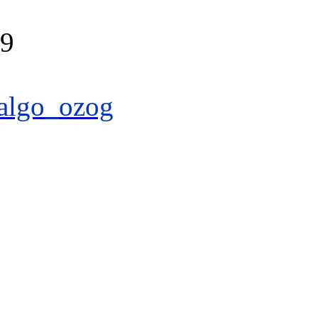
39
algo_ozog