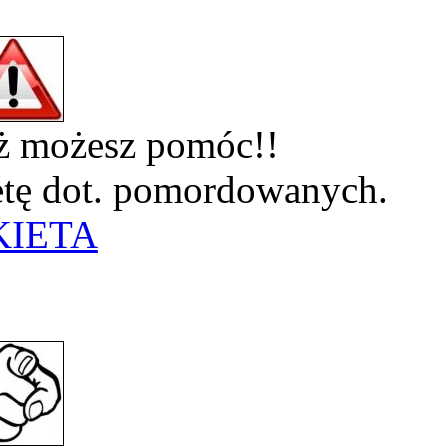
eż możesz pomóc!!
ietę dot. pomordowanych.
KIETA