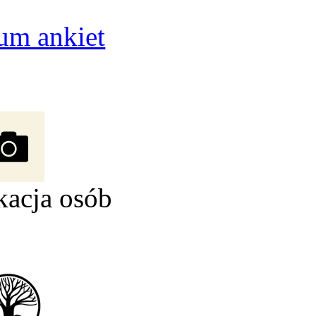
um ankiet
kacja osób