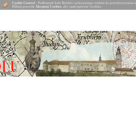
Cookie Control
- Podkamień koło Brodów wykorzystuje cookies do przechowywania in
Kliknij przycisk
Akceptuj Cookies
, aby zaakceptować Cookies.