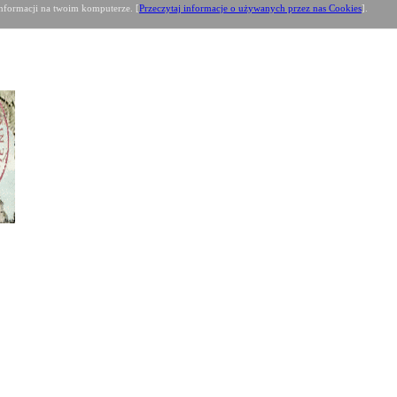
formacji na twoim komputerze. [
Przeczytaj informacje o używanych przez nas Cookies
].