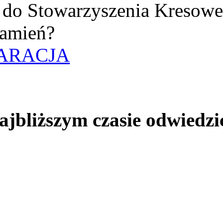
uż do Stowarzyszenia Kresow
amień?
ARACJA
jbliższym czasie odwiedzi