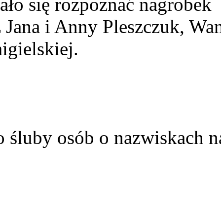
ało się rozpoznać nagrobek
z Jana i Anny Pleszczuk, Wa
gielskiej.
o śluby osób o nazwiskach n