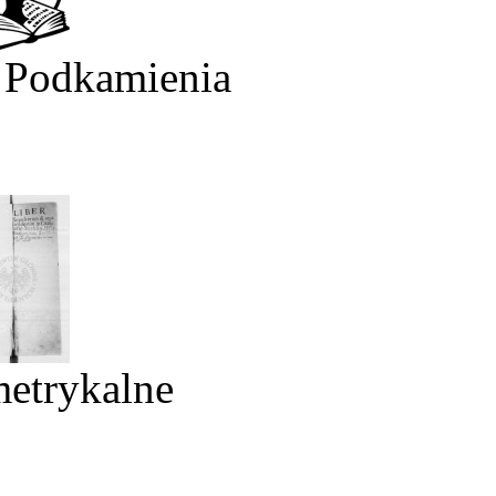
 Podkamienia
metrykalne