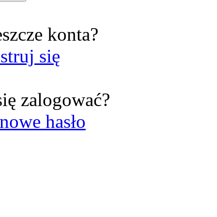
eszcze konta?
struj się
się zalogować?
nowe hasło