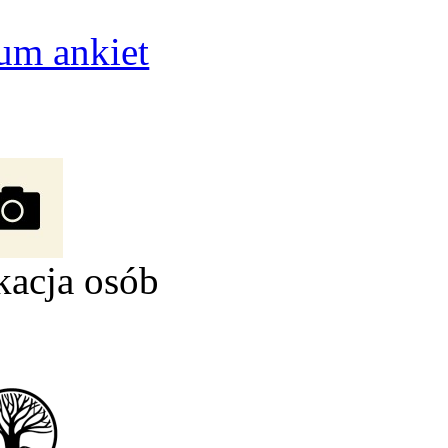
um ankiet
kacja osób