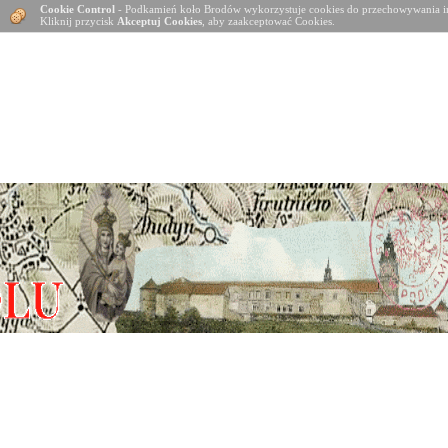
Cookie Control
- Podkamień koło Brodów wykorzystuje cookies do przechowywania in
Kliknij przycisk
Akceptuj Cookies
, aby zaakceptować Cookies.