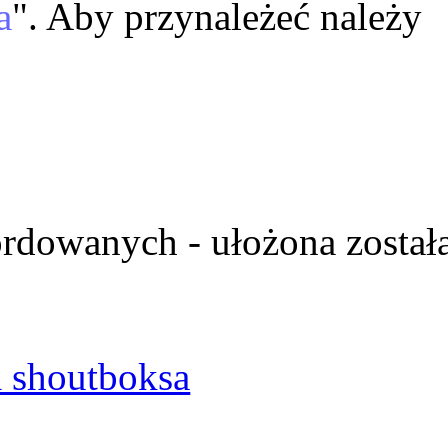
a
". Aby przynależeć należy
ordowanych - ułożona został
 shoutboksa