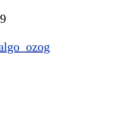
39
algo_ozog