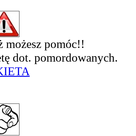
eż możesz pomóc!!
ietę dot. pomordowanych.
KIETA