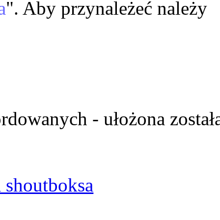
a
". Aby przynależeć należy
ordowanych - ułożona został
 shoutboksa