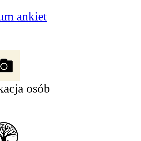
um ankiet
kacja osób