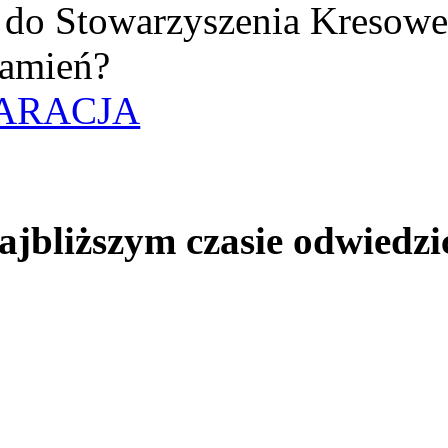
uż do Stowarzyszenia Kresow
amień?
ARACJA
jbliższym czasie odwiedzi