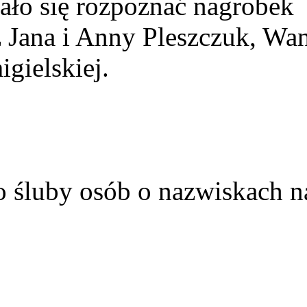
ało się rozpoznać nagrobek
z Jana i Anny Pleszczuk, Wa
gielskiej.
o śluby osób o nazwiskach n