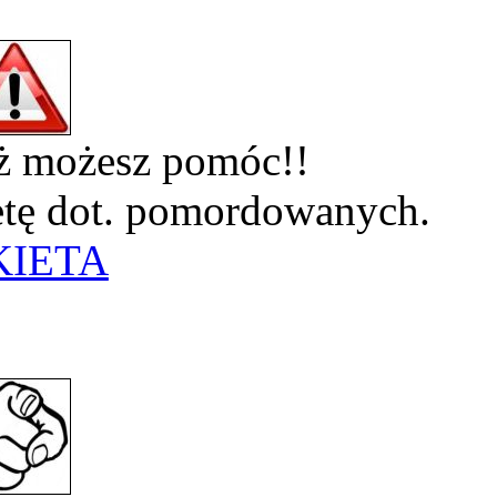
eż możesz pomóc!!
ietę dot. pomordowanych.
KIETA