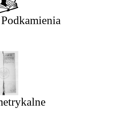
 Podkamienia
metrykalne