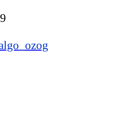
39
algo_ozog