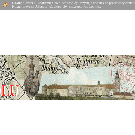
Cookie Control
- Podkamień koło Brodów wykorzystuje cookies do przechowywania in
Kliknij przycisk
Akceptuj Cookies
, aby zaakceptować Cookies.