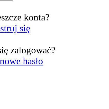
eszcze konta?
struj się
się zalogować?
nowe hasło