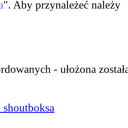
a
". Aby przynależeć należy
ordowanych - ułożona został
 shoutboksa