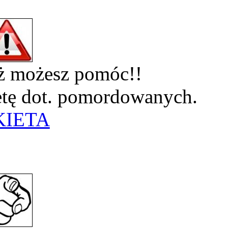
eż możesz pomóc!!
ietę dot. pomordowanych.
KIETA