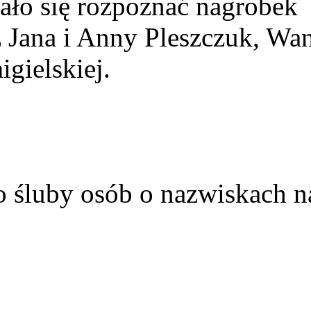
ało się rozpoznać nagrobek
z Jana i Anny Pleszczuk, Wa
gielskiej.
o śluby osób o nazwiskach n