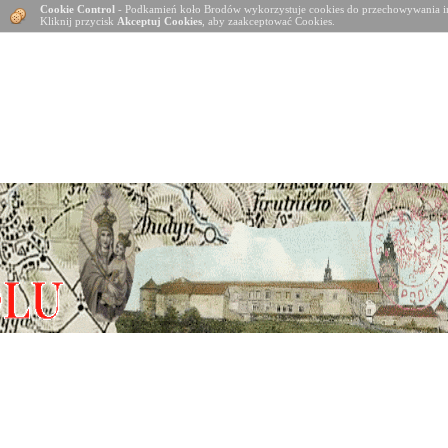
Cookie Control
- Podkamień koło Brodów wykorzystuje cookies do przechowywania in
Kliknij przycisk
Akceptuj Cookies
, aby zaakceptować Cookies.