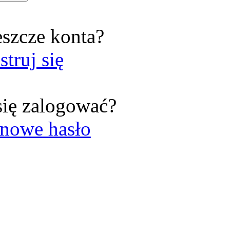
eszcze konta?
struj się
się zalogować?
nowe hasło