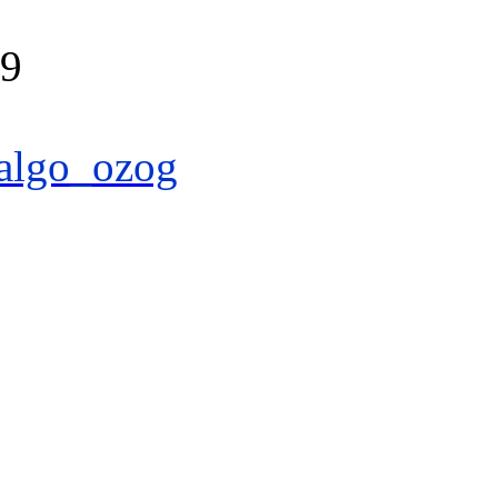
39
algo_ozog