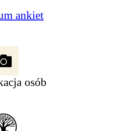
um ankiet
kacja osób