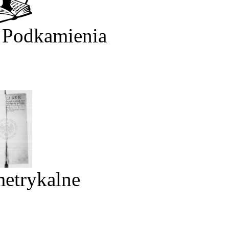
 Podkamienia
metrykalne