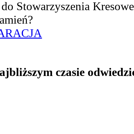
uż do Stowarzyszenia Kresow
amień?
ARACJA
jbliższym czasie odwiedzi