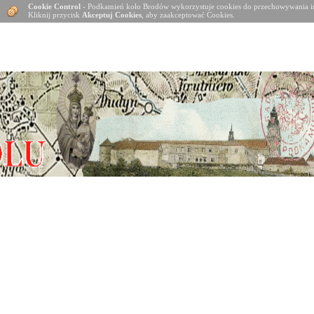
Cookie Control
- Podkamień koło Brodów wykorzystuje cookies do przechowywania in
Kliknij przycisk
Akceptuj Cookies
, aby zaakceptować Cookies.