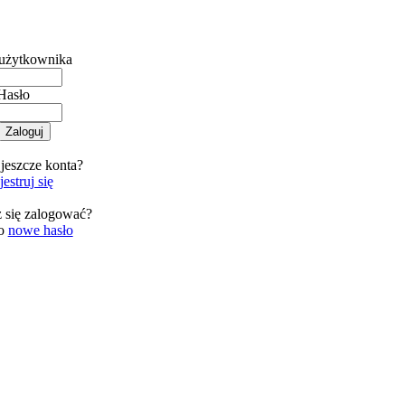
użytkownika
Hasło
jeszcze konta?
estruj się
 się zalogować?
 o
nowe hasło