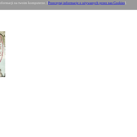
formacji na twoim komputerze. [
Przeczytaj informacje o używanych przez nas Cookies
].