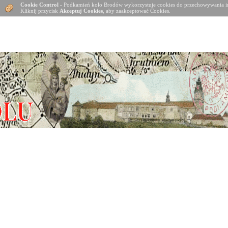
Cookie Control
- Podkamień koło Brodów wykorzystuje cookies do przechowywania in
Kliknij przycisk
Akceptuj Cookies
, aby zaakceptować Cookies.