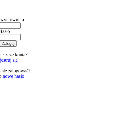
użytkownika
Hasło
jeszcze konta?
estruj się
 się zalogować?
 o
nowe hasło