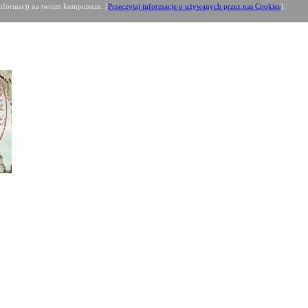
formacji na twoim komputerze. [
Przeczytaj informacje o używanych przez nas Cookies
].